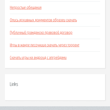
Непростые обещания
Опись архивных документов образец скачать
Публичный гражданско правовой договор
Игры в жанре песочница скачать через торрент
Скачать игры на андроид с апгрейдами
Links