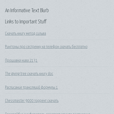
An Informative Text Blurb
Links to Important Stuff
Скачать книгу метод сильва
Рингтоны про сестренку на телефон скачать бесплатно
Прошивка нива 2131
The giving tree скачать книгу doc
Расписание трансляций формулы 1
Chessmaster 9000 торрент скачать