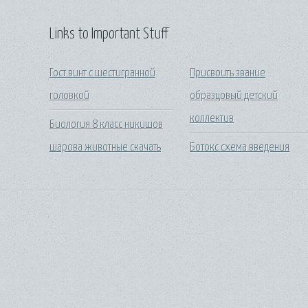
Links to Important Stuff
Гост винт с шестигранной
Присвоить звание
головкой
образцовый детский
коллектив
Биология 8 класс никишов
шарова животные скачать
Ботокс схема введения