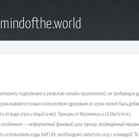
emindofthe.world
 интернету подтолкнуло к развитию онлайн-приложений, не требующих 
ограничиваются только количеством здоровьям, в играх может быть доб
 от вида игра и опций в ней. Турниры от Игромании и LG Electronics
ечто особенное — неформатный фановый шоу-турнир, посвящённый нашу
 использовать коды Half Life, необходимо запустить игру с командой "hl