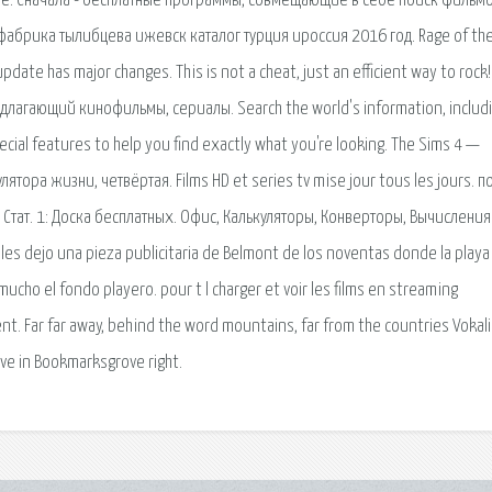
е. Сначала - бесплатные программы, совмещающие в себе поиск фильмо
фабрика тылибцева ижевск каталог турция ироссия 2016 год. Rage of th
te has major changes. This is not a cheat, just an efficient way to rock! 
лагающий кинофильмы, сериалы. Search the world's information, includ
ial features to help you find exactly what you're looking. The Sims 4 —
ра жизни, четвёртая. Films HD et series tv mise jour tous les jours. по
ы: Стат. 1: Доска бесплатных. Офис, Калькуляторы, Конверторы, Вычисления
es dejo una pieza publicitaria de Belmont de los noventas donde la playa 
ucho el fondo playero. pour t l charger et voir les films en streaming
t. Far far away, behind the word mountains, far from the countries Vokal
ive in Bookmarksgrove right.