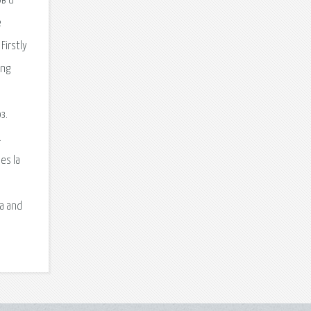
в и
e
Firstly
ing
з.
.
es la
ia and