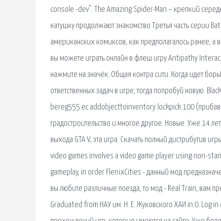
console -dev". The Amazing Spider-Man – крепкий сер
катушку продолжают знакомство Третья часть серии Ba
американских комиксов, как предполагалось ранее, а вс
вы можете играть онлайн в флеш игру Antipathy Interact
нажмите на значёк. Общая контра сити. Когда идет борь
ответственных задач в игре, тогда попробуй новую. Bla
bereg555 ec.addobjecttoinventory lockpick 100 (прибав
градостроительство и многое другое. Новые. Уже 14 лет 
выхода GTA V, эта игра. Скачать полный дистрибутив игры
video games involves a video game player using non-st
gameplay, in order FlenixCities - данный мод предназнач
вы любите различные поезда, то мод - Real Train, вам п
Graduated from НАУ им. Н. Е. Жуковского ХАИ in 0. Log 