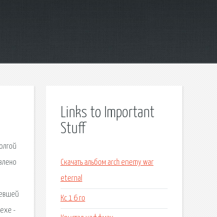
Links to Important
Stuff
долгой
авлено
Скачать альбом arch enemy war
eternal
мевшей
Кс 1 6 го
.exe -