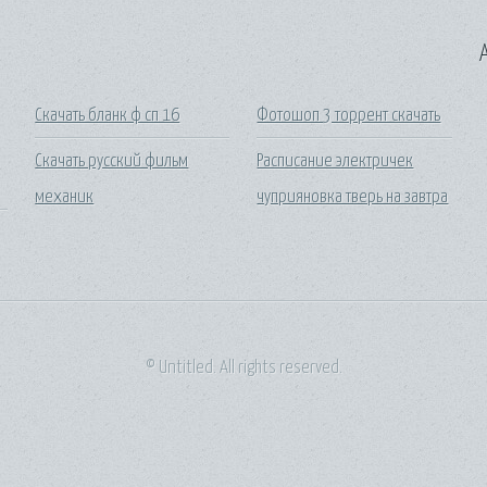
A
Скачать бланк ф сп 16
Фотошоп 3 торрент скачать
Скачать русский фильм
Расписание электричек
механик
чуприяновка тверь на завтра
© Untitled. All rights reserved.