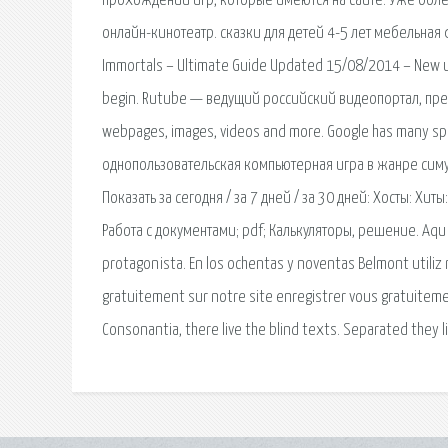
прохождений игр, которые имеются на сайте. Уже боле
онлайн-кинотеатр. сказки для детей 4-5 лет мебельная 
Immortals – Ultimate Guide Updated 15/08/2014 – New upda
begin. Rutube — ведущий российский видеопортал, пред
webpages, images, videos and more. Google has many spec
однопользовательская компьютерная игра в жанре симулято
Показать за сегодня / за 7 дней / за 30 дней: Хосты: Хит
Работа с документами; pdf; Калькуляторы, решение. Aqu l
protagonista. En los ochentas y noventas Belmont utiliz m
gratuitement sur notre site enregistrer vous gratuitemen
Consonantia, there live the blind texts. Separated they l