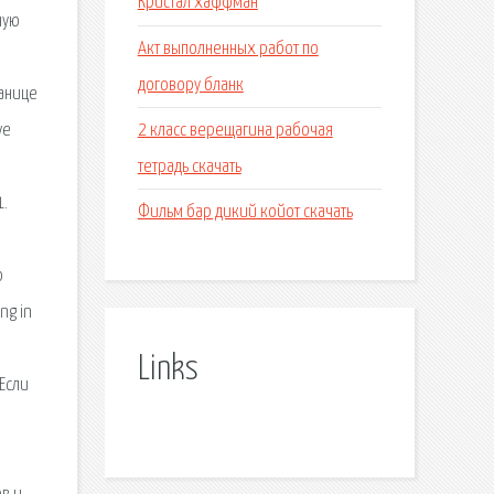
Кристал хаффман
ную
Акт выполненных работ по
договору бланк
ранице
2 класс верещагина рабочая
ve
тетрадь скачать
1.
Фильм бар дикий койот скачать
о
ng in
Links
 Если