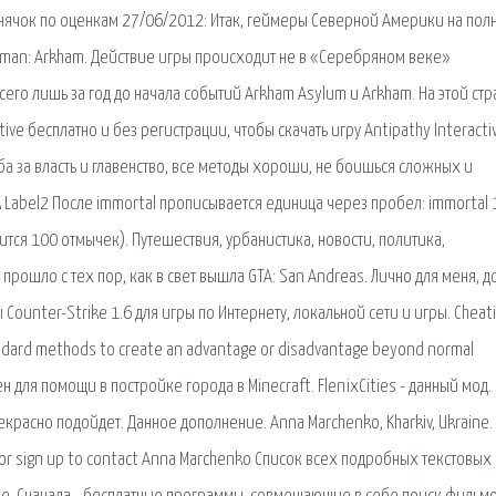
еднячок по оценкам 27/06/2012: Итак, геймеры Северной Америки на пол
tman: Arkham. Действие игры происходит не в «Серебряном веке»
его лишь за год до начала событий Arkham Asylum и Arkham. На этой ст
ive бесплатно и без регистрации, чтобы скачать игру Antipathy Interacti
ба за власть и главенство, все методы хороши, не боишься сложных и
ck Label2 После immortal прописывается единица через пробел: immortal 
ится 100 отмычек). Путешествия, урбанистика, новости, политика,
прошло с тех пор, как в свет вышла GTA: San Andreas. Лично для меня, д
 Counter-Strike 1.6 для игры по Интернету, локальной сети и игры. Cheati
andard methods to create an advantage or disadvantage beyond normal
ен для помощи в постройке города в Minecraft. FlenixCities - данный мод.
рекрасно подойдет. Данное дополнение. Anna Marchenko, Kharkiv, Ukraine.
in or sign up to contact Anna Marchenko Список всех подробных текстовых