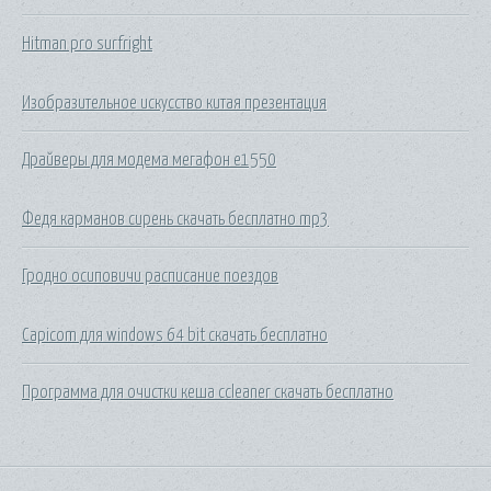
Hitman pro surfright
Изобразительное искусство китая презентация
Драйверы для модема мегафон e1550
Федя карманов сирень скачать бесплатно mp3
Гродно осиповичи расписание поездов
Capicom для windows 64 bit скачать бесплатно
Программа для очистки кеша ccleaner скачать бесплатно