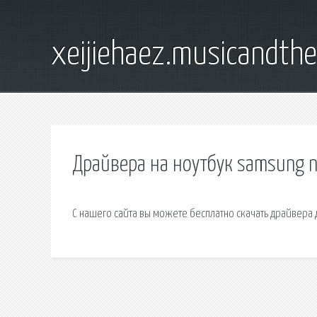
xeijiehaez.musicandth
Драйвера на ноутбук samsung 
С нашего сайта вы можете бесплатно скачать драйвера