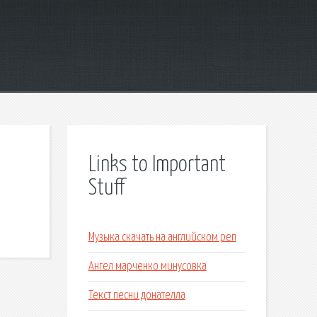
Links to Important
Stuff
Музыка скачать на английском реп
Ангел марченко минусовка
Текст песни донателла