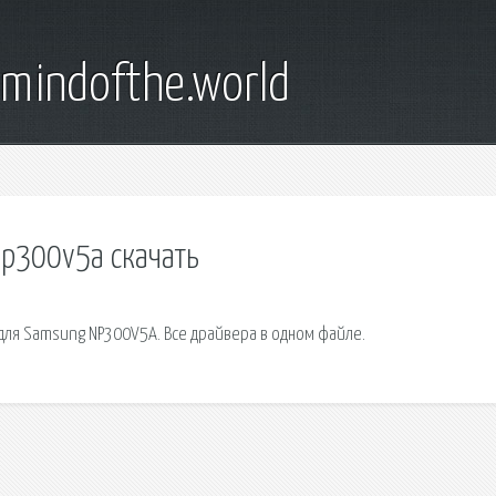
emindofthe.world
np300v5a скачать
 для Samsung NP300V5A. Все драйвера в одном файле.