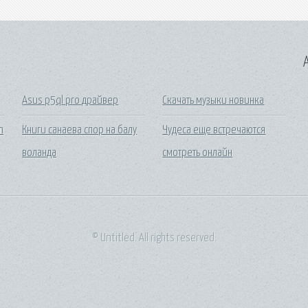
A
Asus p5ql pro драйвер
Скачать музыки новинка
m
Книги санаева спор на балу
Чудеса еще встречаются
воланда
смотреть онлайн
© Untitled. All rights reserved.