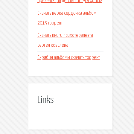
Презентация детство иисуса христа
Скачать верка сердючка альбом
2015 торрент
Скачать книги психотерапевта
сергея ковалева
Скрябин альбомы скачать торрент
Links