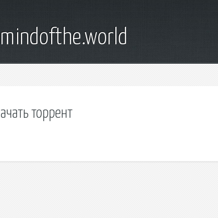
emindofthe.world
ачать торрент