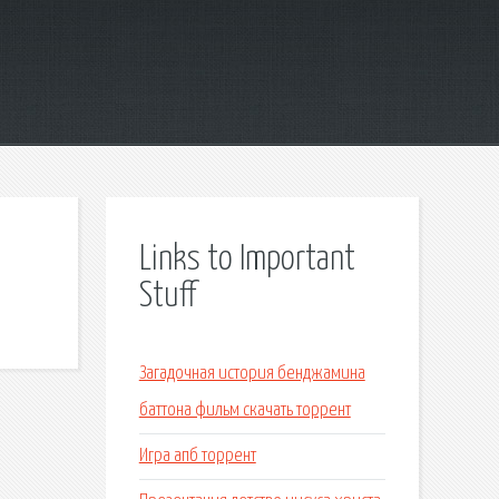
Links to Important
Stuff
Загадочная история бенджамина
баттона фильм скачать торрент
Игра апб торрент