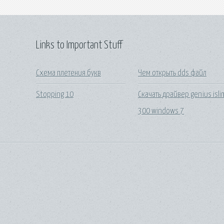
Links to Important Stuff
Схема плетения букв
Чем открыть dds файл
Stopping 10
Скачать драйвер genius isli
300 windows 7