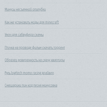
Минусы несъемной опалубки
Как же установить моды для minecraft
Умзч для сабвуфера схемы
Птичка на проводе фильм скачать торрент
Образец доверенность на сдачу квартиры
Руль logitech momo racing драйвер
Смешарики пин код песня минусовка