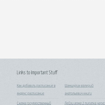
Links to Important Stuff
Как добавить расписание в
Шамшурин валерий
яндекс расписание
анатольевич книги
Схема государственный
Дейзи арма 2 пиратка чере