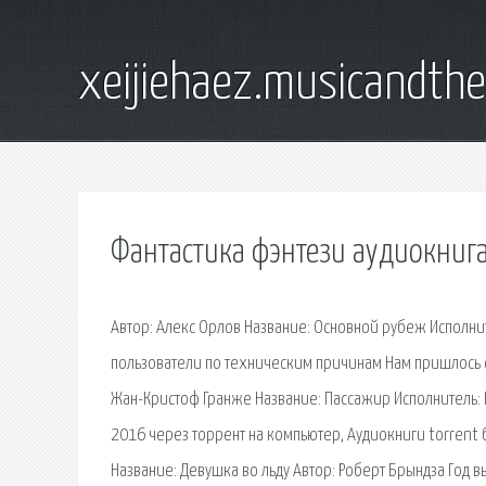
xeijiehaez.musicandth
Фантастика фэнтези аудиокнига
Автор: Алекс Орлов Название: Основной рубеж Исполни
пользователи по техническим причинам Нам пришлось с
Жан-Кристоф Гранже Название: Пассажир Исполнитель: И
2016 через торрент на компьютер, Аудиокниги torrent 
Название: Девушка во льду Автор: Роберт Брындза Год в