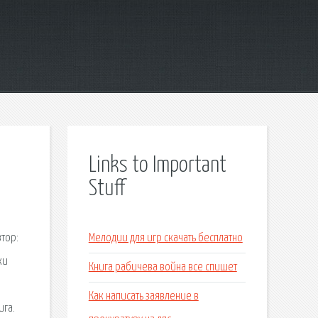
Links to Important
Stuff
тор:
Мелодии для игр скачать бесплатно
ки
Книга рабичева война все спишет
Как написать заявление в
ига.