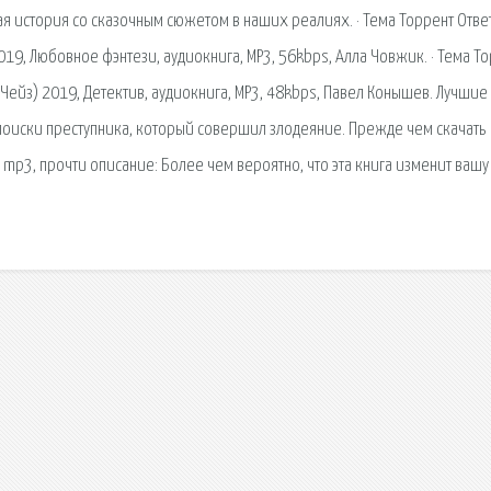
ая история со сказочным сюжетом в наших реалиях. · Тема Торрент Отве
19, Любовное фэнтези, аудиокнига, MP3, 56kbps, Алла Човжик. · Тема Т
Чейз) 2019, Детектив, аудиокнига, MP3, 48kbps, Павел Конышев. Лучшие
 поиски преступника, который совершил злодеяние. Прежде чем скачать
mp3, прочти описание: Более чем вероятно, что эта книга изменит вашу