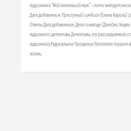
Аудиокнига "Мой маленький муж" - почти анекдотическ
Дата добавления; Преступный симбиоз (Елена Кароль) 20
Ответы Дата добавления; Дело о наезде (Джеймс Хедли 
аудиокниги детективы Детективы, это расследования и
аудиокнигу Радикальное Прощение бесплатно торрент в 
жизнь.