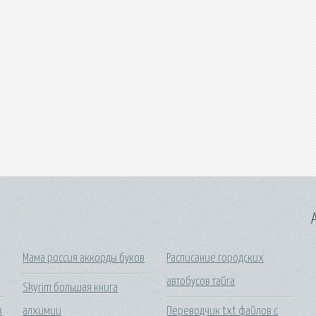
A
Мама россия аккорды буков
Расписание городских
автобусов тайга
Skyrim большая книга
з
алхимии
Переводчик txt файлов с