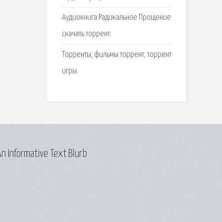
Аудиокнига Радикальное Прощение
скачать торрент.
Торренты, фильмы торрент, торрент
игры.
n Informative Text Blurb