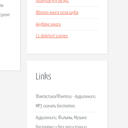
прокуратуру на дпс
ты
Яблоко книга роза шуба
оррент
Акубенс книги
Cs deleted scenes
Links
Фантастика/Фэнтези - Аудиокниги
MP3 скачать бесплатно.
Аудиокниги, Фильмы, Музыка
бесплатно и без регистрации.