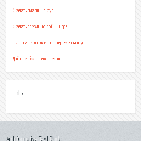
Скачать плагин нексус
Скачать звездные войны игра
Кристиан костов ветер перемен минус
Дай нам боже текст песни
Links
An Informative Text Blurb