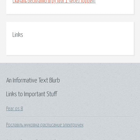
Скачать бесплатно игру fear 1 через торрент
Links
An Informative Text Blurb
Links to Important Stuff
Pear os 8
Рославль жуковка расписание электричек