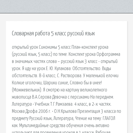
Словарная работа 5 класс русский язык
открытый урок Синонимы 5 класс План-конспект урока
(русский язык, 5 класс) по теме. Конспект урока Орфограмма
в значимых частях слова – русский язык 3 класс - открытый
урок. Я иду на урок Е. Ю. Кулакова. Обстоятельство. Виды
обстоятельств. 8-й класс; С. Растворова. У маленькой елочки
Колкие иголочки, Шарики синие, Словно бы в инее!
(Можжевельник). Я смотрю на картину великолепного
живописца В.А.Серова Девочка с персиками На переднем.
Литература • Учебник Т.Г.Рамзаева. 4 класс, в 2-х частях.
Москва Дрофа 2006 г. • О.Н.Крылова Презентация 3 класса по
предмету Русский язык, Литература, Чтение на тему: ГЛАГОЛ
как. Мультимедийные средства обучения очень активно
используют для проведения уроков в 1 классе. Рабочая