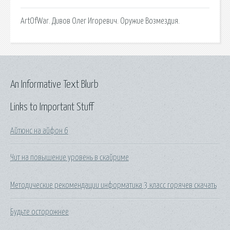
ArtOfWar. Дивов Олег Игоревич. Оружие Возмездия.
An Informative Text Blurb
Links to Important Stuff
Айтюнс на айфон 6
Чит на повышение уровень в скайриме
Методические рекомендации информатика 3 класс горячев скачать
Будьте осторожнее