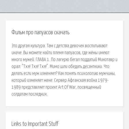
Фильм про папуасов скачать
Это другая культура. Там с детства девочек воспитывают
иначе. Вы можете найти племя папуасов, где жёны имеют
много мужей. ГЛАВА 1. По лагерю бегал поддатый Минотавр и
орал: "Тхя! Тхя! Тхя!". Мимо шли обедать десантники. Что
делать если муж изменяет? Как понять психологию мужчины,
который изменяет жене. Сервер Афганская война 1979-
1989 представляет проект Art Of War, посвященный
солдатам последних.
Links to Important Stuff