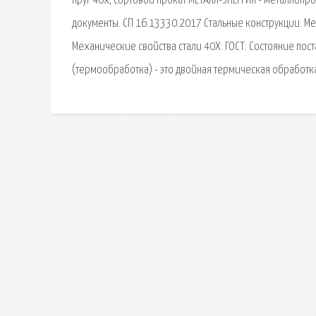
Круг 40х, сортовой прокат МЕТАЛЛ-ЭНЕРГИЯ - металлопро
документы. СП 16.13330.2017 Стальные конструкции. Мет
Механические свойства стали 40Х: ГОСТ: Состояние по
(термообработка) - это двойная термическая обработк