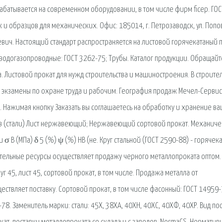
абатывается на современном оборудовании, в том числе фирм ficep. ГОС
и образцов для механических. Офис: 185014, г. Петрозаводск, ул. Попо
вич. Настоящий стандарт распространяется на листовой горячекатаный 
одогазопроводные: ГОСТ 3262-75; Трубы. Каталог продукции. Обращайт
а. Листовой прокат для нужд строительства и машиностроения. В строите
и экзамены по охране труда и рабочим. География продаж Мечел-Сервис
. Нажимая кнопку Заказать вы соглашаетесь на обработку и хранение в
в (стали) Лист нержавеющий; Нержавеющий сортовой прокат. Механич
и σ В (МПа) δ 5 (%) ψ (%) HB (не. Круг стальной (ГОСТ 2590-88) - горячек
тельные ресурсы осуществляет продажу черного металлопроката оптом.
руг 45, лист 45, сортовой прокат, в том числе. Продажа металла от
ствляет поставку. Сортовой прокат, в том числе фасонный: ГОСТ 14959-
78. Заменитель марки: стали: 45Х, 38ХА, 40ХН, 40ХС, 40ХФ, 40ХР. Вид пос