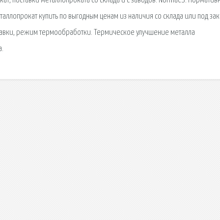
кат, поставки металлопроката со склада и с заводов. NormaCS. Норматив
аллопрокат купить по выгодным ценам из наличия со склада или под зак
ставки, режим термообработки. Термическое улучшение металла
а.