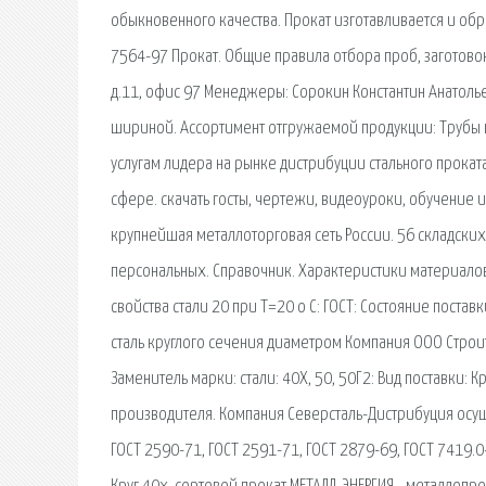
обыкновенного качества. Прокат изготавливается и обр
7564-97 Прокат. Общие правила отбора проб, заготовок 
д.11, офис 97 Менеджеры: Сорокин Константин Анатолье
шириной. Ассортимент отгружаемой продукции: Трубы в
услугам лидера на рынке дистрибуции стального прокат
сфере. скачать госты, чертежи, видеоуроки, обучение 
крупнейшая металлоторговая сеть России. 56 складских
персональных. Справочник. Характеристики материало
свойства стали 20 при Т=20 o С: ГОСТ: Состояние поставк
сталь круглого сечения диаметром Компания ООО Строи
Заменитель марки: стали: 40Х, 50, 50Г2: Вид поставки: К
производителя. Компания Северсталь-Дистрибуция осуще
ГОСТ 2590-71, ГОСТ 2591-71, ГОСТ 2879-69, ГОСТ 7419.0-