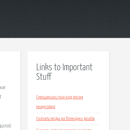
Links to Important
Stuff
кат
Т
Смешарики пин код песня
минусовка
Скачать моды на бемиджи драйв
дистой