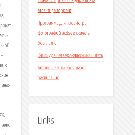
Скачать сериал звездные врата
Т
атлантида торрент
ва,
Программа для просмотра
прокат
фотографий acdsee скачать
есь к
бесплатно
льной
Книги для четвероклассника читать
 –
аших
Автовокзал ижевск глазов
еские
расписание
атаная
79,
Links
тавки: