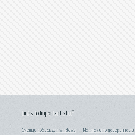
Links to Important Stuff
Сменщик обоев для windows
Можно ли по доверенности