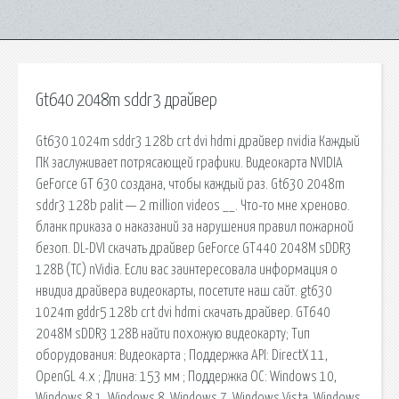
Gt640 2048m sddr3 драйвер
Gt630 1024m sddr3 128b crt dvi hdmi драйвер nvidia Каждый
ПК заслуживает потрясающей графики. Видеокарта NVIDIA
GeForce GT 630 создана, чтобы каждый раз. Gt630 2048m
sddr3 128b palit — 2 million videos __. Что-то мне хреново.
бланк приказа о наказаний за нарушения правил пожарной
безоп. DL-DVI скачать драйвер GeForce GT440 2048M sDDR3
128B (TC) nVidia. Если вас заинтересовала информация о
нвидиа драйвера видеокарты, посетите наш сайт. gt630
1024m gddr5 128b crt dvi hdmi скачать драйвер. GT640
2048M sDDR3 128B найти похожую видеокарту; Тип
оборудования: Видеокарта ; Поддержка API: DirectX 11,
OpenGL 4.x ; Длина: 153 мм ; Поддержка ОС: Windows 10,
Windows 8.1, Windows 8, Windows 7, Windows Vista, Windows