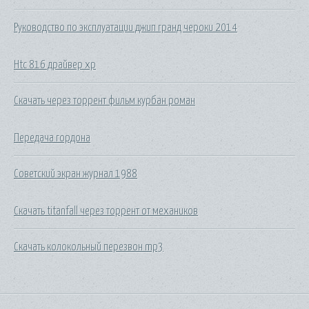
Руководство по эксплуатации джип гранд чероки 2014
Htc 816 драйвер xp
Скачать через торрент фильм курбан роман
Передача гордона
Советский экран журнал 1988
Скачать titanfall через торрент от механиков
Скачать колокольный перезвон mp3