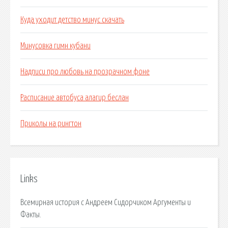
Куда уходит детство минус скачать
Минусовка гимн кубани
Надписи про любовь на прозрачном фоне
Расписание автобуса алагир беслан
Приколы на рингтон
Links
Всемирная история с Андреем Сидорчиком Аргументы и
Факты.