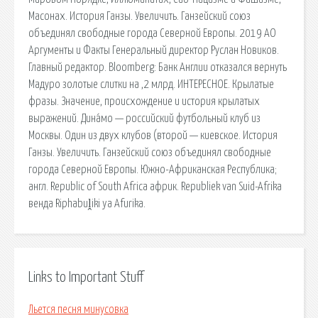
Масонах. История Ганзы. Увеличить. Ганзейский союз
объединял свободные города Северной Европы. 2019 АО
Аргументы и Факты Генеральный директор Руслан Новиков.
Главный редактор. Bloomberg: Банк Англии отказался вернуть
Мадуро золотые слитки на ,2 млрд. ИНТЕРЕСНОЕ. Крылатые
фразы. Значение, происхождение и история крылатых
выражений. Дина́мо — российский футбольный клуб из
Москвы. Один из двух клубов (второй — киевское. История
Ганзы. Увеличить. Ганзейский союз объединял свободные
города Северной Европы. Южно-Африканская Республика;
англ. Republic of South Africa африк. Republiek van Suid-Afrika
венда Riphabuḽiki ya Afurika.
Links to Important Stuff
Льется песня минусовка