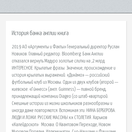
История банка англии книга
2019 АО «Аргументы и Факты» Генеральный директор Руслан
Новиков. Главный редактор. Bloomberg: Банк Англии
отказался вернуть Мадуро золотые слитки на ,2 млрд.
ИНТЕРЕСНОЕ. Крылатые фразы. Значение, происхождение и
история крылатых выражений. «Дина́мо» — российский
футбольный клуб из Москвы. Один из двух клубов (второй —
киевское. «Ги́ннесс» (англ. Guinness) — пивной бренд,
принадлежащий компании Diageo (со штаб-квартирой.
Смешные истории из жизни школьников разнообразны и
иногда даже повторяются. Вспоминая эти. НИНА БЕРБЕРОВА.
ЛЮДИ И ЛОЖИ. РУССКИЕ МАСОНЫ xx СТОЛЕТИЯ. Харьков
«Калейдоскоп» · Москва. О Квантовом Переходе, Новом
Мировом Порядке, Иллюминатах, Сио-Нацизме и Фашизме,