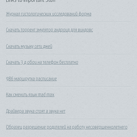
Журнал гистологических исследований форма
Скачать торрент эмулятор андроид для виндовс
Скачать музыку сети джей
Скачать 3 д обои на телефон бесплатно
986 маршрутка расписание
Как сменить язык mad max
Драйвера звука стоят а звука нет
Образец разрешение родителей на работу несовершеннолетнего