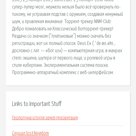
супер-пупер мозг, неужели нельзя было всё провернуть по-
тихому, не устраивая подстав с оружием, создавая ненужный
шум, и привлекая внимание. Торрент-трекер NNM-Club:
Добро пожаловать на Классический битторрент-трекер!
Раздачи со значком ("платиновые") можно скачать без
регистрации, вот их полный список. Deus Ex ( ˈde.ʊs ɛks ,
дословно с лат. — «бог из») — компьютерная игра, в жанрах
стелс-экшена, шутера от первого лица, и ролевой игры в
стиле киберпанк. Экспериментальная система поиска.
Программно-аппаратный комплекс с веб-интерфейсом.
Links to Important Stuff
Геологічна історія землі презентація
Сериал lost kingdom