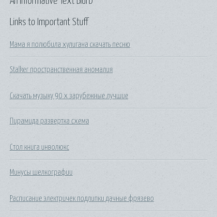
An Informative Text Blurb
Links to Important Stuff
Мама я полюбила хулигана скачать песню
Stalker пространственная аномалия
Скачать музыку 90 х зарубежные лучшие
Пирамида развертка схема
Стол книга инволюкс
Минусы шелкографии
Расписание электричек подлипки дачные фрязево