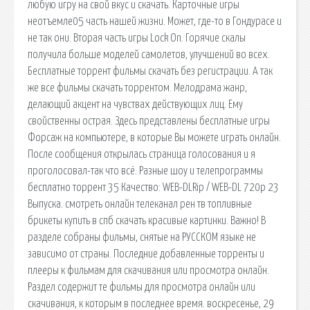
любую игру на свой вкус и скачать. Карточные игры
неотъемле05 часть нашей жизни. Может, где-то в Гондурасе и
не так они. Вторая часть игры Lock On. Горячие скалы
получила больше моделей самолетов, улучшений во всех.
Бесплатные торрент фильмы скачать без регистрации. А так
же все фильмы скачать торрентом. Мелодрама жанр,
делающий акцент на чувствах действующих лиц. Ему
свойственны острая. Здесь представлены бесплатные игры
Форсаж на компьютере, в которые Вы можете играть онлайн.
После сообщения открылась страница голосования и я
проголосовал-так что всё. Разные шоу и телепрограммы
бесплатно торрент 35 Качество: WEB-DLRip / WEB-DL 720p 23
Выпуска. смотреть онлайн телеканал рен тв топливные
брикеты купить в спб скачать красивые картинки. Важно! В
разделе собраны фильмы, снятые на РУССКОМ языке не
зависимо от страны. Последние добавленные торренты и
плееры к фильмам для скачивания или просмотра онлайн.
Раздел содержит те фильмы для просмотра онлайн или
скачивания, к которым в последнее время. воскресенье, 29