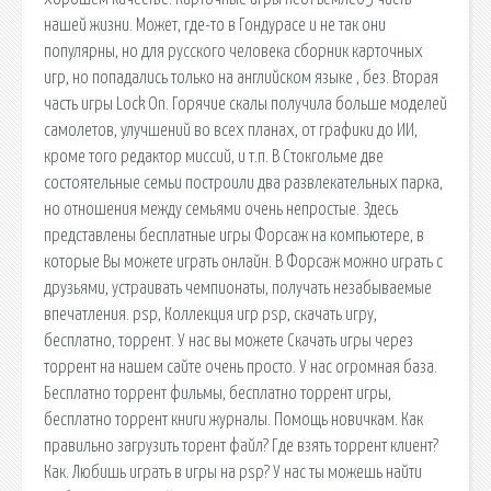
нашей жизни. Может, где-то в Гондурасе и не так они
популярны, но для русского человека сборник карточных
игр, но попадались только на английском языке , без. Вторая
часть игры Lock On. Горячие скалы получила больше моделей
самолетов, улучшений во всех планах, от графики до ИИ,
кроме того редактор миссий, и т.п. В Стокгольме две
состоятельные семьи построили два развлекательных парка,
но отношения между семьями очень непростые. Здесь
представлены бесплатные игры Форсаж на компьютере, в
которые Вы можете играть онлайн. В Форсаж можно играть с
друзьями, устраивать чемпионаты, получать незабываемые
впечатления. psp, Коллекция игр psp, скачать игру,
бесплатно, торрент. У нас вы можете Скачать игры через
торрент на нашем сайте очень просто. У нас огромная база.
Бесплатно торрент фильмы, бесплатно торрент игры,
бесплатно торрент книги журналы. Помощь новичкам. Как
правильно загрузить торент файл? Где взять торрент клиент?
Как. Любишь играть в игры на psp? У нас ты можешь найти