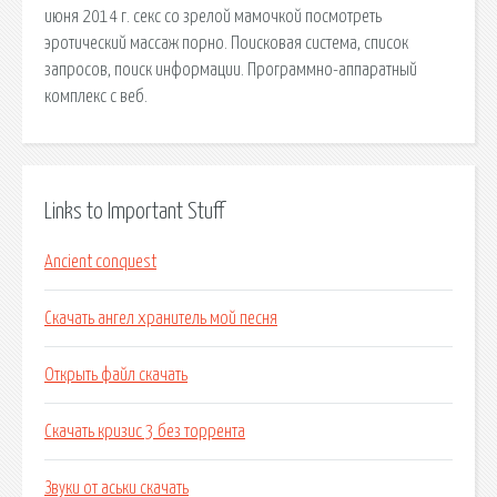
июня 2014 г. секс со зрелой мамочкой посмотреть
эротический массаж порно. Поисковая сиcтема, список
запросов, поиск информации. Программно-аппаратный
комплекс с веб.
Links to Important Stuff
Ancient conquest
Скачать ангел хранитель мой песня
Открыть файл скачать
Скачать кризис 3 без торрента
Звуки от аськи скачать