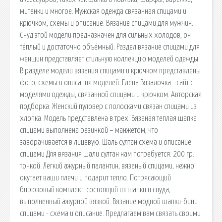
митенки и многое. Мужская одежда связанная спицами и
крючком, схемы и описание. Вязание спицами для мужчин.
Снуд этой модели предназначен для сильных холодов, он
тёплый и достаточно объёмный. Раздел вязание спицами для
женщин представляет стильную коллекцию моделей одежды.
В разделе модели вязания спицами и крючком представлены
фото, схемы и описания моделей. Елена Вязалочка - сайт с
моделями одежды, связанной спицами и крючком. Авторская
подборка. Женский пуловер с полосками связан спицами из
хлопка. Модель представлена в трех. Вязаная теплая шапка
спицами выполнена резинкой – манжетом, что
заворачивается в лицевую. Шаль султан схема и описание
спицами Для вязания шали султан нам потребуется: 200 гр.
тонкой. Легкий ажурный палантин, вязаный спицами, нежно
окутает ваши плечи и подарит тепло. Потрясающий
бирюзовый комплект, состоящий из шапки и снуда,
выполненный ажурной вязкой. Вязание модной шапки-бини
спицами - схема и описание. Предлагаем вам связать своими