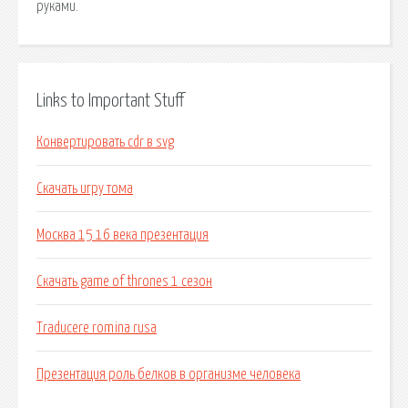
руками.
Links to Important Stuff
Конвертировать cdr в svg
Скачать игру тома
Москва 15 16 века презентация
Скачать game of thrones 1 сезон
Traducere romina rusa
Презентация роль белков в организме человека