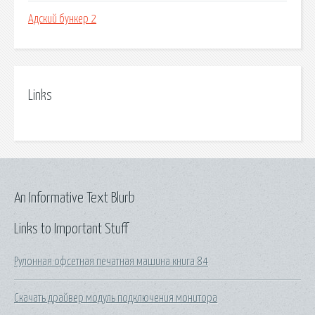
Адский бункер 2
Links
An Informative Text Blurb
Links to Important Stuff
Рулонная офсетная печатная машина книга 84
Скачать драйвер модуль подключения монитора