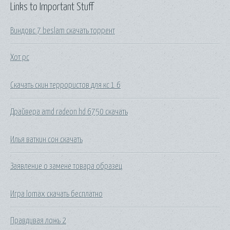
Links to Important Stuff
Виндовс 7 beslam скачать торрент
Хот рс
Скачать скин террористов для кс 1 6
Драйвера amd radeon hd 6750 скачать
Илья ваткин сон скачать
Заявление о замене товара образец
Игра lomax скачать бесплатно
Правдивая ложь 2