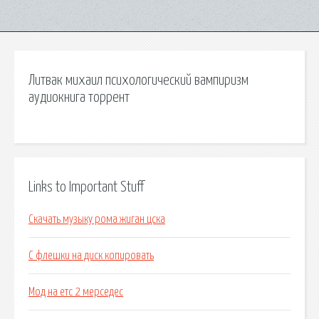
Литвак михаил психологический вампиризм
аудиокнига торрент
Links to Important Stuff
Скачать музыку рома жиган цска
С флешки на диск копировать
Мод на етс 2 мерседес