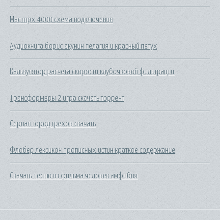
Mac mpx 4000 схема подключения
Аудиокнига борис акунин пелагия и красный петух
Калькулятор расчета скорости клубочковой фильтрации
Трансформеры 2 игра скачать торрент
Сериал город грехов скачать
Флобер лексикон прописных истин краткое содержание
Скачать песню из фильма человек амфибия