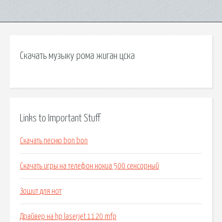
Скачать музыку рома жиган цска
Links to Important Stuff
Скачать песню bon bon
Скачать игры на телефон нокиа 500 сенсорный
Зошит для нот
Драйвер на hp laserjet 1120 mfp