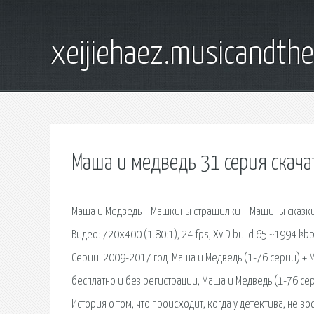
xeijiehaez.musicandth
Маша и медведь 31 серия скача
Маша и Медведь + Машкины страшилки + Машины сказки +
Видео: 720x400 (1.80:1), 24 fps, XviD build 65 ~1994 kbps 
Серии: 2009-2017 год. Маша и Медведь (1-76 серии) +
бесплатно и без регистрации, Маша и Медведь (1-76 се
История о том, что происходит, когда у детектива, не