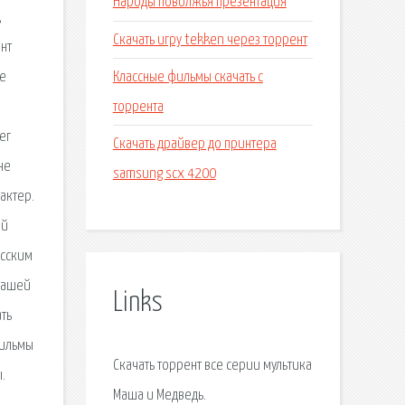
Народы поволжья презентация
,
Скачать игру tekken через торрент
нт
Классные фильмы скачать с
ие
торрента
ег
Скачать драйвер до принтера
не
samsung scx 4200
актер.
ей
усским
 Машей
Links
ть
фильмы
Скачать торрент все серии мультика
.
Маша и Медведь.