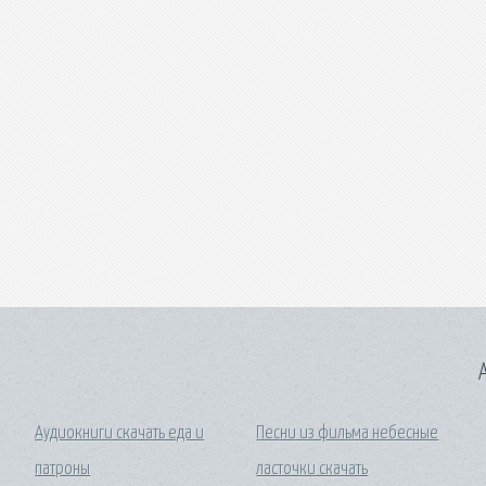
A
Аудиокниги скачать еда и
Песни из фильма небесные
патроны
ласточки скачать