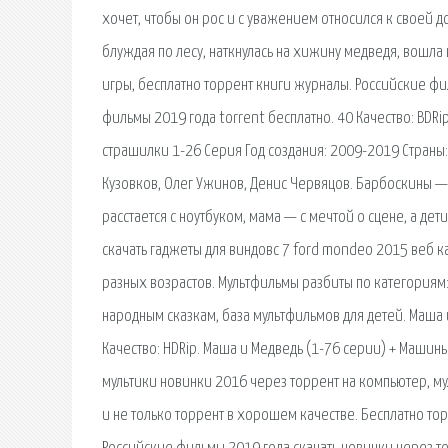
хочет, чтобы он рос и с уважением относился к своей до
блуждая по лесу, наткнулась на хижину медведя, вошла 
игры, бесплатно торрент книги журналы. Российские фи
фильмы 2019 года torrent бесплатно. 40 Качество: BDR
страшилки 1-26 Cерия Год создания: 2009-2019 Страны:
Кузовков, Олег Ужинов, Денис Червяцов. Барбоскины —
расстается с ноутбуком, мама — с мечтой о сцене, а де
скачать гаджеты для виндовс 7 ford mondeo 2015 веб 
разных возрастов. Мультфильмы разбиты по категориям
народным сказкам, база мультфильмов для детей. Маша
Качество: HDRip. Маша и Медведь (1-76 серии) + Машин
мультики новинки 2016 через торрент на компьютер, му
и не только торрент в хорошем качестве. Бесплатно то