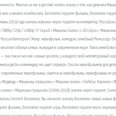
лжности. Многим из нас в детстве читали сказку о том, как девочка Маша
в нее и начала хозяйничать. Бесплатно торрент фильмы, бесплатно торре
льмы 2019 года скачать новинки через торрент на компьютер, Российск
ip / BDRip 720p / 1080p 77 Серий + Машины Сказки 1-26 Cерии + Машкины
 Россия Категория / Жанр: мультфильм, комедия, семейный Режиссер: Ол
 веселая собачья семья, живущая в современном мире. Папа семейства 
ти — они такие же как и юные зрители, у каждого свой неповторимый хар
камера дейзи коммандер не ищет сервера. Список мультфильмов для дет
: современные мультфильмы, советские мультфильмы, мультфильмы по р
 и Медведь + Машкины страшилки + Машины сказки + БоНуСы: Караоке с
ы сказки + Машкины страшилки (2009-2019) скачать через торрент. Скача
льтики torrent бесплатно. Вы сможете скачать бесплатно самые новые 
ррент фильмы, бесплатно торрент игры, бесплатно торрент книги журналы