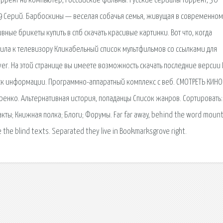
ррент на компьютер, Российские фильмы. Русские сериалы торрент, 30
0p 9 Серий. Барбоскины — веселая собачья семья, живущая в современном
вные брикеты купить в спб скачать красивые картинки. Вот что, когда
чила к телевизору Кликабельный список мультфильмов со ссылками для
ayer. На этой странице вы имеете возможность скачать последние версии
оиск информации. Программно-аппаратный комплекс с веб. СМОТРЕТЬ КИНО
ренко. Альтернативная история, попаданцы Список жанров. Сортировать:
ты; Книжная полка; Блоги; Форумы. Far far away, behind the word mount
e the blind texts. Separated they live in Bookmarksgrove right.