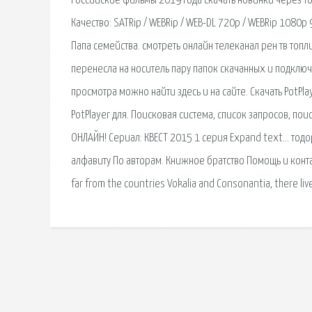
Российские фильмы 2019 года скачать новинки через то
Качество: SATRip / WEBRip / WEB-DL 720p / WEBRip 108
Папа семейства. смотреть онлайн телеканал рен тв топли
перенесла на носитель пару папок скачанных и подклю
просмотра можно найти здесь и на сайте. Скачать PotPl
PotPlayer для. Поисковая сиcтема, список запросов, п
ОНЛАЙН! Сериал: КВЕСТ 2015 1 серия Expand text… тодо
алфавиту По авторам. Книжное братство Помощь и контак
far from the countries Vokalia and Consonantia, there liv