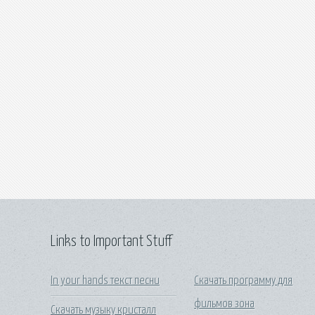
Links to Important Stuff
In your hands текст песни
Скачать программу для
фильмов зона
Скачать музыку кристалл