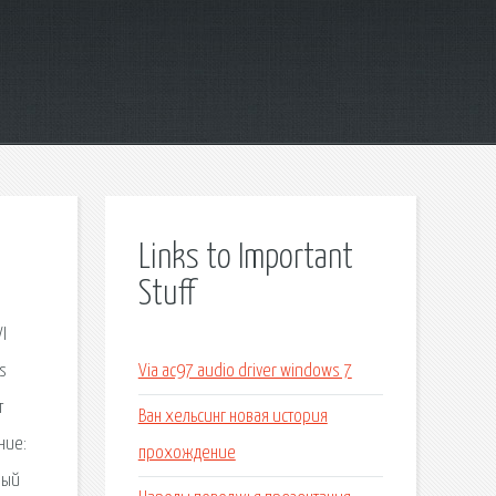
Links to Important
Stuff
I
ps
Via ac97 audio driver windows 7
т
Ван хельсинг новая история
ние:
прохождение
рый