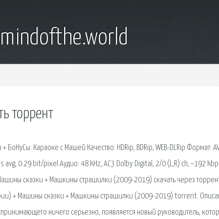
emindofthe.world
ть торрент
 БоНуСы: Караоке с Машей Качество: HDRip, BDRip, WEB-DLRip Формат: AV
avg, 0.29 bit/pixel Аудио: 48 kHz, AC3 Dolby Digital, 2/0 (L,R) ch, ~192 kb
 Машины сказки + Машкины страшилки (2009-2019) скачать через торрен
рии) + Машины сказки + Машкины страшилки (2009-2019) torrent. Описа
 воспринимающего ничего серьезно, появляется новый руководитель, кото