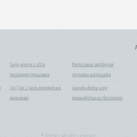
A
Sony xperia z ultra
Расписание автобусов
последняя прошивка
пружаны шерешево
т
Гдз 3 кл 1 часть математика
Скачать флеш игру
демидова
дальнобойщики бесплатно
© Untitled. All rights reserved.