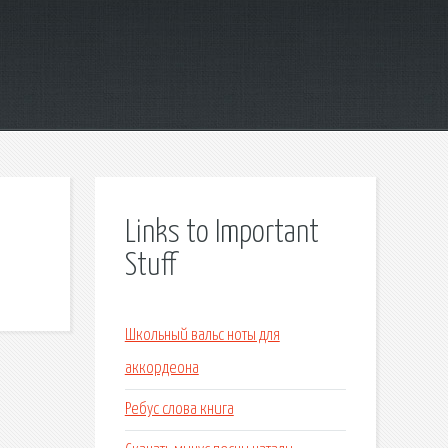
Links to Important
Stuff
Школьный вальс ноты для
аккордеона
Ребус слова книга