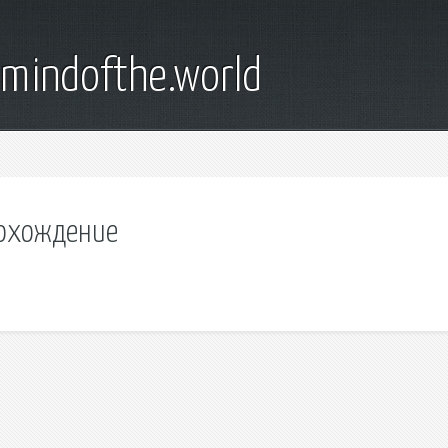
emindofthe.world
рохождение