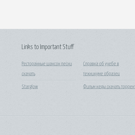
Links to Important Stuff
Ресторанные шансон песни
Справка об учебе в
скачать
техникуме образец
Starglow
Фильм кеды скачать торрен