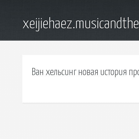
xeijiehaez.musicandth
Ван хельсинг новая история п