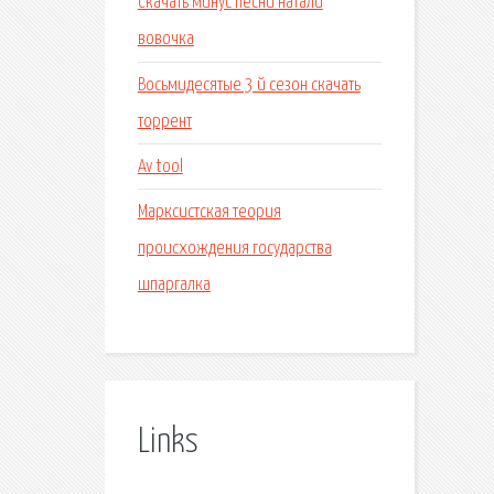
Скачать минус песни натали
вовочка
Восьмидесятые 3 й сезон скачать
торрент
Av tool
Марксистская теория
происхождения государства
шпаргалка
Links