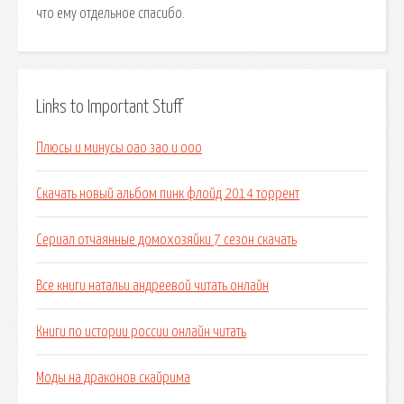
что ему отдельное спасибо.
Links to Important Stuff
Плюсы и минусы оао зао и ооо
Скачать новый альбом пинк флойд 2014 торрент
Сериал отчаянные домохозяйки 7 сезон скачать
Все книги натальи андреевой читать онлайн
Книги по истории россии онлайн читать
Моды на драконов скайрима