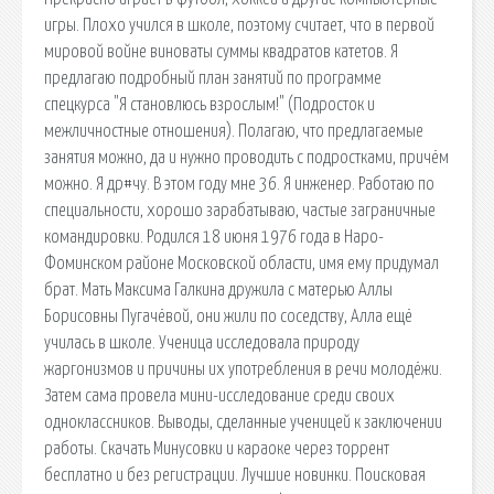
игры. Плохо учился в школе, поэтому считает, что в первой
мировой войне виноваты суммы квадратов катетов. Я
предлагаю подробный план занятий по программе
спецкурса "Я становлюсь взрослым!" (Подросток и
межличностные отношения). Полагаю, что предлагаемые
занятия можно, да и нужно проводить с подростками, причём
можно. Я др#чу. В этом году мне 36. Я инженер. Работаю по
специальности, хорошо зарабатываю, частые заграничные
командировки. Родился 18 июня 1976 года в Наро-
Фоминском районе Московской области, имя ему придумал
брат. Мать Максима Галкина дружила с матерью Аллы
Борисовны Пугачёвой, они жили по соседству, Алла ещё
училась в школе. Ученица исследовала природу
жаргонизмов и причины их употребления в речи молодёжи.
Затем сама провела мини-исследование среди своих
одноклассников. Выводы, сделанные ученицей к заключении
работы. Скачать Минусовки и караоке через торрент
бесплатно и без регистрации. Лучшие новинки. Поисковая