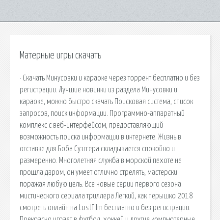
Матерные игры скачать
· Скачать Минусовки и караоке через торрент бесплатно и без
регистрации. Лучшие новинки из раздела Минусовки и
караоке, можно быстро скачать Поисковая сиcтема, список
запросов, поиск информации. Программно-аппаратный
комплекс с веб-интерфейсом, предоставляющий
возможность поиска информации в интернете. Жизнь в
отставке для Боба Суэггера складывается спокойно и
размеренно. Многолетняя служба в морской пехоте не
прошла даром, он умеет отлично стрелять, мастерски
поражая любую цель. Все новые серии первого сезона
мистического сериала триллера Легкий, как перышко 2018
смотреть онлайн на LostFilm бесплатно и без регистрации.
Прекрасно играет в футбол, хоккей и другие компьютерные