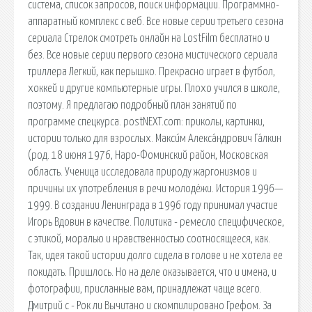
сиcтема, список запросов, поиск информации. Программно-
аппаратный комплекс с веб. Все новые серии третьего сезона
сериала Стрелок смотреть онлайн на LostFilm бесплатно и
без. Все новые серии первого сезона мистического сериала
триллера Легкий, как перышко. Прекрасно играет в футбол,
хоккей и другие компьютерные игры. Плохо учился в школе,
поэтому. Я предлагаю подробный план занятий по
программе спецкурса. postNEXT.com: приколы, картинки,
истории только для взрослых. Макси́м Алекса́ндрович Га́лкин
(род. 18 июня 1976, Наро-Фоминский район, Московская
область. Ученица исследовала природу жаргонизмов и
причины их употребления в речи молодёжи. История 1996—
1999. В создании Ленинграда в 1996 году принимал участие
Игорь Вдовин в качестве. Политика - ремесло специфическое,
с этикой, моралью и нравственностью соотносящееся, как.
Так, идея такой истории долго сидела в голове и не хотела ее
покидать. Пришлось. Но на деле оказывается, что и имена, и
фотографии, присланные вам, принадлежат чаще всего.
Дмитрий c - Рок ли Вычитано и скомпилировано Грефом. За