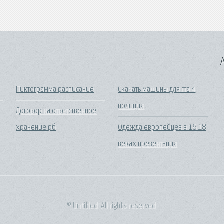
A
Пиктограмма расписание
Скачать машины для гта 4
полиция
Договор на ответственное
хранение рб
Одежда европейцев в 16 18
веках презентация
© Untitled. All rights reserved.