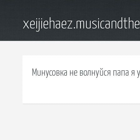
xeijiehaez.musicandth
Минусовка не волнуйся папа я 