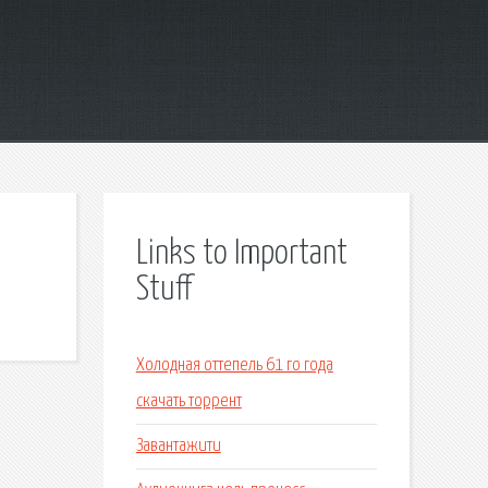
Links to Important
Stuff
Холодная оттепель 61 го года
скачать торрент
Завантажити