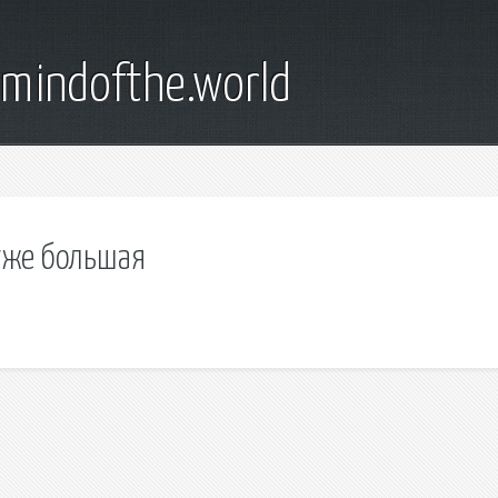
emindofthe.world
уже большая