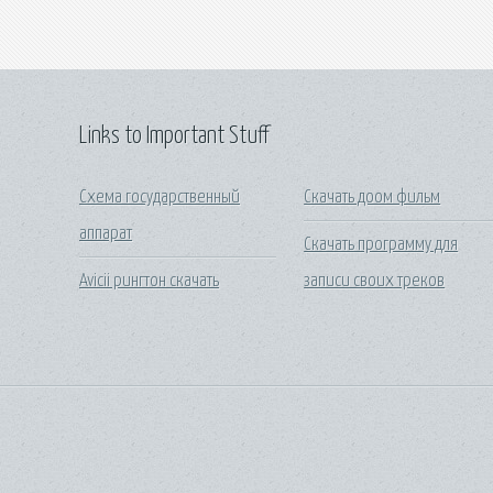
Links to Important Stuff
Схема государственный
Скачать доом фильм
аппарат
Скачать программу для
Avicii рингтон скачать
записи своих треков