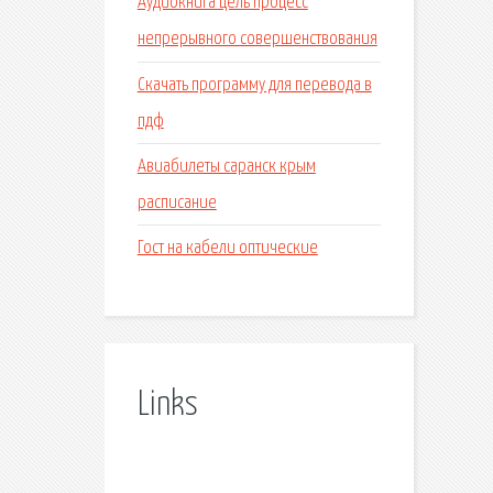
Аудиокнига цель процесс
непрерывного совершенствования
Скачать программу для перевода в
пдф
Авиабилеты саранск крым
расписание
Гост на кабели оптические
Links