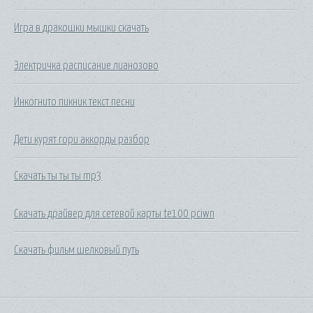
Игра в дракошки мышки скачать
Электричка расписание лианозово
Инкогнито пикник текст песни
Дети курят гори аккорды разбор
Скачать ты ты ты mp3
Скачать драйвер для сетевой карты te100 pciwn
Скачать фильм шелковый путь