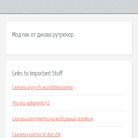
Мод пак от джова рутрекер
Links to Important Stuff
Скачать игру nfs world бесплатно
Что это vulkaninfo32
Скачать карту метро на мобильный телефон
Скачать рингтон dr dre still