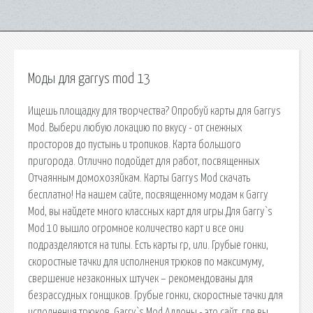
Моды для garrys mod 13
Ищешь площадку для творчества? Опробуй карты для Garrys
Mod. Выбери любую локацию по вкусу - от снежных
просторов до пустынь и тропиков. Карта большого
пригорода. Отлично подойдет для работ, посвященных
Отчаянным домохозяйкам. Карты Garrys Mod скачать
бесплатно! На нашем сайте, посвященному модам к Garry
Mod, вы найдете много классных карт для игры.Для Garry`s
Mod 10 вышло огромное количество карт и все они
подразделяются на типы. Есть карты rp, или. Грубые гонки,
скоростные тачки для исполнения трюков по максимуму,
свершение незаконных штучек – рекомендованы для
безрассудных гонщиков. Грубые гонки, скоростные тачки для
исполнения трюков. Garry`s Mod Аддоны - это сайт, где вы