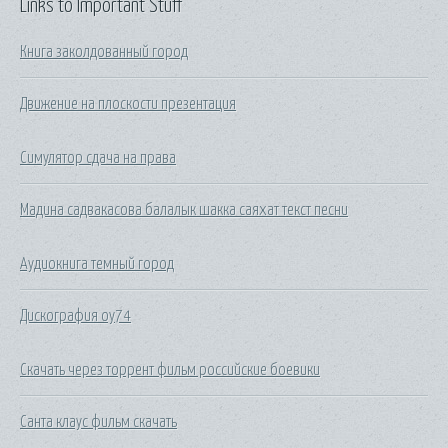
Links to Important Stuff
Книга заколдованный город
Движение на плоскости презентация
Симулятор сдача на права
Мадина садвакасова балалык шакка саяхат текст песни
Аудиокнига темный город
Дискография оу74
Скачать через торрент фильм российские боевики
Санта клаус фильм скачать