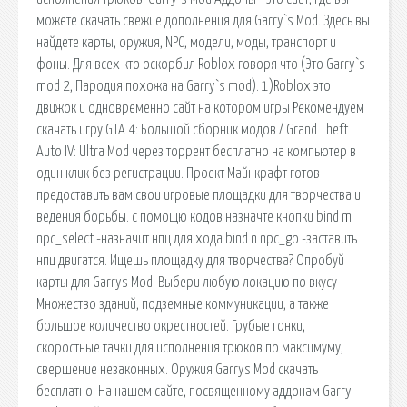
можете скачать свежие дополнения для Garry`s Mod. Здесь вы
найдете карты, оружия, NPC, модели, моды, транспорт и
фоны. Для всех кто оскорбил Roblox говоря что (Это Garry`s
mod 2, Пародия похожа на Garry`s mod). 1)Roblox это
движок и одновременно сайт на котором игры Рекомендуем
скачать игру GTA 4: Большой сборник модов / Grand Theft
Auto IV: Ultra Mod через торрент бесплатно на компьютер в
один клик без регистрации. Проект Майнкрафт готов
предоставить вам свои игровые площадки для творчества и
ведения борьбы. с помощю кодов назначте кнопки bind m
npc_select -назначит нпц для хода bind n npc_go -заставить
нпц двигатся. Ищешь площадку для творчества? Опробуй
карты для Garrys Mod. Выбери любую локацию по вкусу
Множество зданий, подземные коммуникации, а также
большое количество окрестностей. Грубые гонки,
скоростные тачки для исполнения трюков по максимуму,
свершение незаконных. Оружия Garrys Mod скачать
бесплатно! На нашем сайте, посвященному аддонам Garry