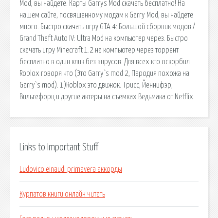
Mod, вы найдете. Карты Garrys Mod скачать бесплатно! На
нашем сайте, посвященному модам к Garry Mod, вы найдете
много. Быстро скачать игру GTA 4: Большой сборник модов /
Grand Theft Auto IV: Ultra Mod на компьютер через. Быстро
скачать игру Minecraft 1.2 на компьютер через торрент
бесплатно в один клик без вирусов. Для всех кто оскорбил
Roblox говоря что (Это Garry`s mod 2, Пародия похожа на
Garry`s mod). 1)Roblox это движок. Трисс, Йеннифэр,
Вильгефорц и другие актеры на съемках Ведьмака от Netflix.
Links to Important Stuff
Ludovico einaudi primavera аккорды
Курпатов книги онлайн читать