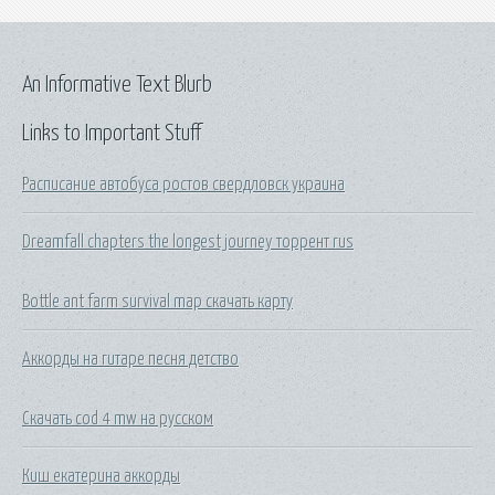
An Informative Text Blurb
Links to Important Stuff
Расписание автобуса ростов свердловск украина
Dreamfall chapters the longest journey торрент rus
Bottle ant farm survival map скачать карту
Аккорды на гитаре песня детство
Скачать cod 4 mw на русском
Киш екатерина аккорды