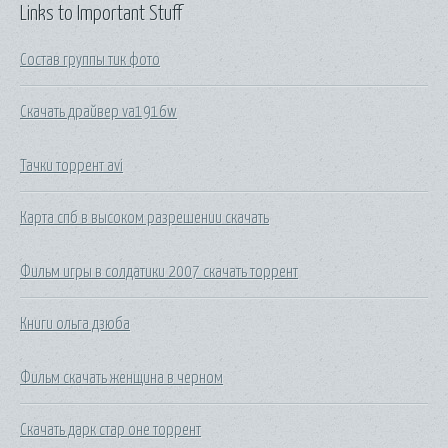
Links to Important Stuff
Состав группы тик фото
Скачать драйвер va1916w
Тачки торрент avi
Карта спб в высоком разрешении скачать
Фильм игры в солдатики 2007 скачать торрент
Книги ольга дзюба
Фильм скачать женщина в черном
Скачать дарк стар оне торрент