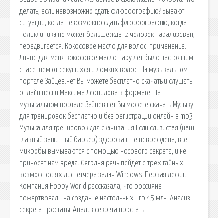
делать, если невозможно сдать флюроографию? Бывают
ситуации, когда невозможно сдать флюроографию, когда
поликлиника не может больше ждать: человек парализован,
передвигается. Кокосовое масло для волос: применение.
Лично для меня кокосовое масло пару лет было настоящим
спасением от секущихся и ломких волос. На музыкальном
портале Зайцев.нет Вы можете бесплатно скачать и слушать
онлайн песни Максима Леонидова в формате. На
музыкальном портале Зайцев.нет Вы можете скачать Музыку
для тренировок бесплатно и без регистрации онлайн в mp3.
Музыка для тренировок для скачивания Если слизистая (наш
главный защитный барьер) здорова и не повреждена, все
микробы вымываются с помощью носового секрета, и не
приносят нам вреда. Сегодня речь пойдет о трех тайных
возможностях диспетчера задач Windows. Первая лежит.
Компания Hobby World рассказала, что россияне
пожертвовали на создание настольных игр 45 млн. Анализ
секрета простаты. Анализ секрета простаты –