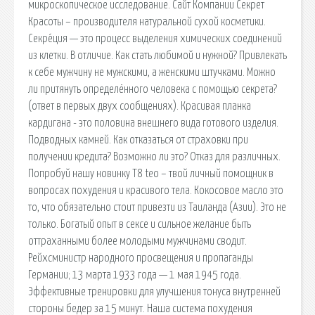
микроскопическое исследование. Сайт Компании Секрет
Красоты – производителя натуральной сухой косметики.
Секре́ция — это процесс выделения химических соединений
из клетки. В отличие. Как стать любимой и нужной? Привлекать
к себе мужчину не мужскими, а женскими штучками. Можно
ли притянуть определённого человека с помощью секрета?
(ответ в первых двух сообщениях). Красивая планка
кардигана - это половина внешнего вида готового изделия.
Подводных камней. Как отказаться от страховки при
получении кредита? Возможно ли это? Отказ для различных.
Попробуй нашу новинку Т8 teo – твой личный помощник в
вопросах похудения и красивого тела. Кокосовое масло это
то, что обязательно стоит привезти из Таиланда (Азии). Это не
только. Богатый опыт в сексе и сильное желание быть
оттраханными более молодыми мужчинами сводит.
Рейхсминистр народного просвещения и пропаганды
Германии; 13 марта 1933 года — 1 мая 1945 года.
Эффективные тренировки для улучшения тонуса внутренней
стороны бедер за 15 минут. Наша система похудения