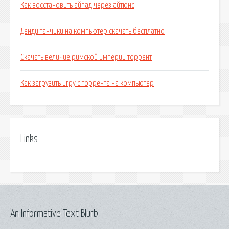
Как восстановить айпад через айтюнс
Денди танчики на компьютер скачать бесплатно
Скачать величие римской империи торрент
Как загрузить игру с торрента на компьютер
Links
An Informative Text Blurb