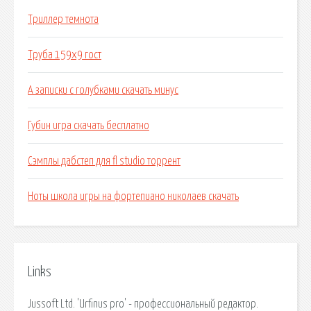
Триллер темнота
Труба 159х9 гост
А записки с голубками скачать минус
Губин игра скачать бесплатно
Сэмплы дабстеп для fl studio торрент
Ноты школа игры на фортепиано николаев скачать
Links
Jussoft Ltd. 'Urfinus pro' - профессиональный редактор.