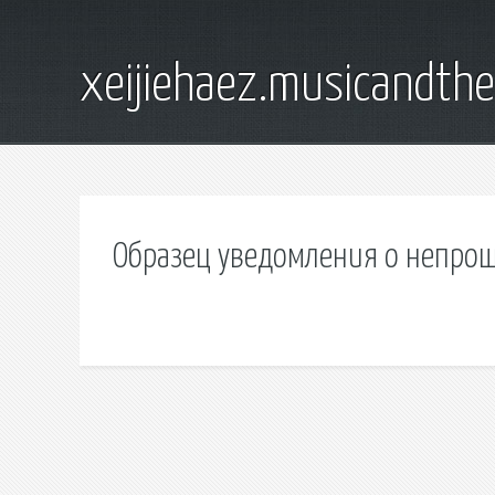
xeijiehaez.musicandth
Образец уведомления о непро