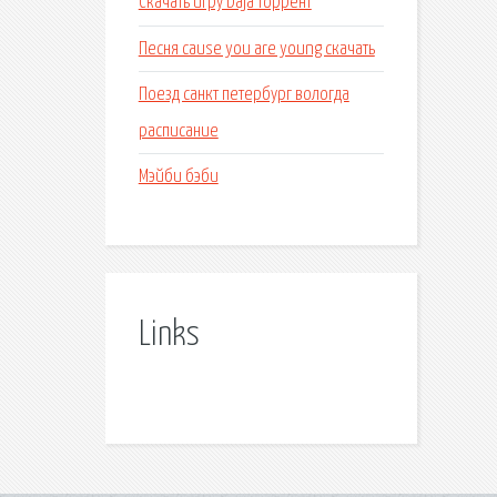
Скачать игру baja торрент
Песня cause you are young скачать
Поезд санкт петербург вологда
расписание
Мэйби бэби
Links