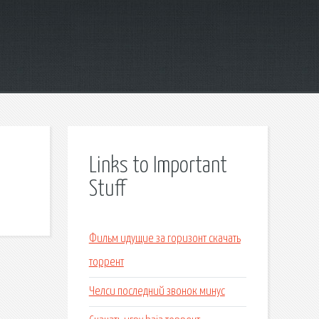
Links to Important
Stuff
Фильм идущие за горизонт скачать
торрент
Челси последний звонок минус