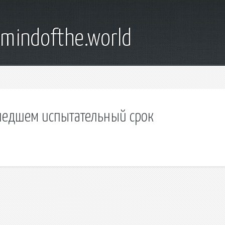
emindofthe.world
шедшем испытательный срок