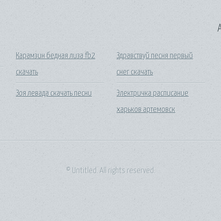
A
Карамзин бедная лиза fb2
Здравствуй песня первый
скачать
снег скачать
Зоя левада скачать песни
Электричка расписание
харьков артемовск
© Untitled. All rights reserved.