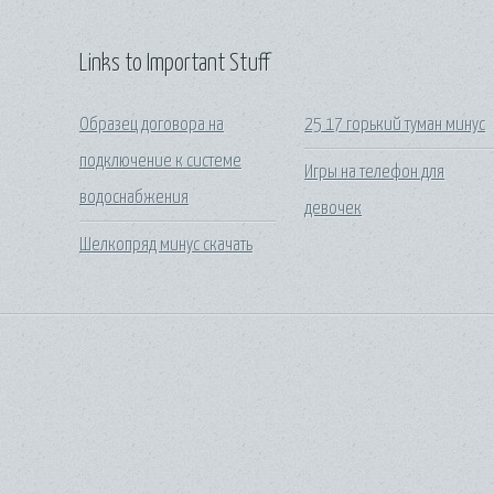
Links to Important Stuff
Образец договора на
25 17 горький туман минус
подключение к системе
Игры на телефон для
водоснабжения
девочек
Шелкопряд минус скачать