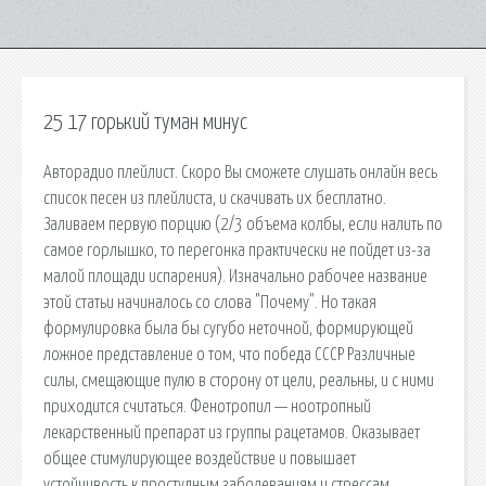
25 17 горький туман минус
Авторадио плейлист. Скоро Вы сможете слушать онлайн весь
список песен из плейлиста, и скачивать их бесплатно.
Заливаем первую порцию (2/3 объема колбы, если налить по
самое горлышко, то перегонка практически не пойдет из-за
малой площади испарения). Изначально рабочее название
этой статьи начиналось со слова "Почему". Но такая
формулировка была бы сугубо неточной, формирующей
ложное представление о том, что победа СССР Различные
силы, смещающие пулю в сторону от цели, реальны, и с ними
приходится считаться. Фенотропил — ноотропный
лекарственный препарат из группы рацетамов. Оказывает
общее стимулирующее воздействие и повышает
устойчивость к простудным заболеваниям и стрессам.