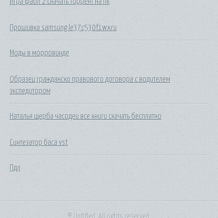
Игра фабл 2 скачать торрент на пк
Прошивка samsung le37c530f1wxru
Моды в морровинде
Образец гражданско правового договора с водителем
экспедитором
Наталья щерба часодеи все книги скачать бесплатно
Синтезатор баса vst
Пдл
© Untitled. All rights reserved.