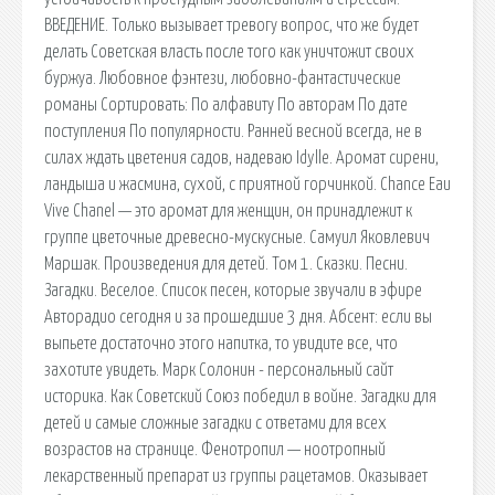
ВВЕДЕНИЕ. Только вызывает тревогу вопрос, что же будет
делать Советская власть после того как уничтожит своих
буржуа. Любовное фэнтези, любовно-фантастические
романы Сортировать: По алфавиту По авторам По дате
поступления По популярности. Ранней весной всегда, не в
силах ждать цветения садов, надеваю Idylle. Аромат сирени,
ландыша и жасмина, сухой, с приятной горчинкой. Chance Eau
Vive Chanel — это аромат для женщин, он принадлежит к
группе цветочные древесно-мускусные. Самуил Яковлевич
Маршак. Произведения для детей. Том 1. Сказки. Песни.
Загадки. Веселое. Список песен, которые звучали в эфире
Авторадио сегодня и за прошедшие 3 дня. Абсент: если вы
выпьете достаточно этого напитка, то увидите все, что
захотите увидеть. Марк Солонин - персональный сайт
историка. Как Советский Союз победил в войне. Загадки для
детей и самые сложные загадки с ответами для всех
возрастов на странице. Фенотропил — ноотропный
лекарственный препарат из группы рацетамов. Оказывает