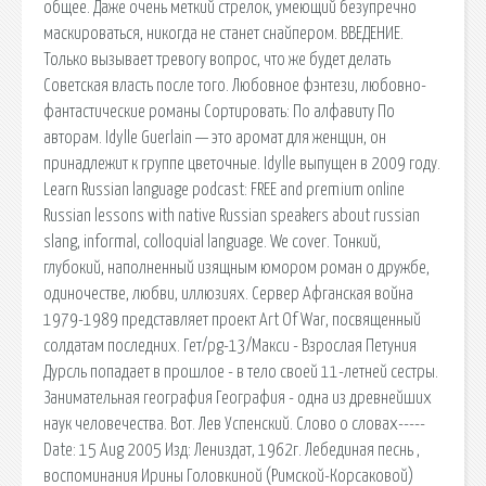
общее. Даже очень меткий стрелок, умеющий безупречно
маскироваться, никогда не станет снайпером. ВВЕДЕНИЕ.
Только вызывает тревогу вопрос, что же будет делать
Советская власть после того. Любовное фэнтези, любовно-
фантастические романы Сортировать: По алфавиту По
авторам. Idylle Guerlain — это аромат для женщин, он
принадлежит к группе цветочные. Idylle выпущен в 2009 году.
Learn Russian language podcast: FREE and premium online
Russian lessons with native Russian speakers about russian
slang, informal, colloquial language. We cover. Тонкий,
глубокий, наполненный изящным юмором роман о дружбе,
одиночестве, любви, иллюзиях. Сервер Афганская война
1979-1989 представляет проект Art Of War, посвященный
солдатам последних. Гет/pg-13/Макси - Взрослая Петуния
Дурсль попадает в прошлое - в тело своей 11-летней сестры.
Занимательная география География - одна из древнейших
наук человечества. Вот. Лев Успенский. Слово о словах-----
Date: 15 Aug 2005 Изд: Лениздат, 1962г. Лебединая песнь ,
воспоминания Ирины Головкиной (Римской-Корсаковой)