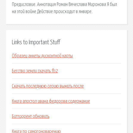
Предисловие. Аннотация Роман Вячеслава Миронова Я был
на этой войне Действие происходит в январе.
Links to Important Stuff
Образец анкеты дисконтной карты
Бегство земли скачать fb2
Скачать последнюю серию выжить после
Книга апостол ивана федорова содержание
Битторрент обновить
Книга по самогоноварению