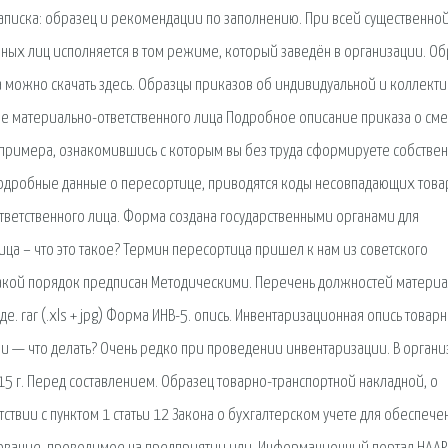
 записка: образец и рекомендации по заполнению. При всей существенно
нных лиц исполняется в том режиме, который заведён в организации. О
а можно скачать здесь. Образцы приказов об индивидуальной и коллект
не материально-ответственного лица Подробное описание приказа о см
 примера, ознакомившись с которым вы без труда сформируете собствен
 подробные данные о пересортице, приводятся коды несовпадающих това
тветственного лица. Форма создана государственными органами для
ица – что это такое? Термин пересортица пришел к нам из советского
 Такой порядок предписан Методическими. Перечень должностей матери
. rar (.xls + jpg) Форма ИНВ-5. опись. Инвентаризационная опись товарн
и — что делать? Очень редко при проведении инвентаризации. В орган
15 г. Перед составлением. Образец товарно-транспортной накладной, о
тствии с пунктом 1 статьи 12 Закона о бухгалтерском учете для обеспече