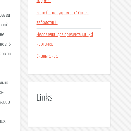
торрент
й
Решебник з укр мови 10 клас
бразец
заболотний
ивной
Человечки для презентации 3d
ене
картинки
ное. В
ров по
Скины фнаф
ально
о-
Links
изации
ния.