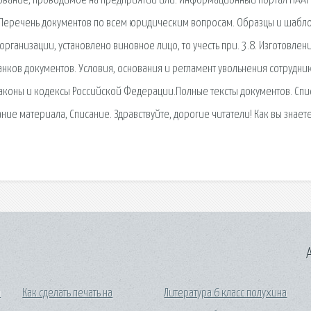
дование, проводимое на предприятии или. Информационный портал НААР
 Перечень документов по всем юридическим вопросам. Образцы и шабл
организации, установлено виновное лицо, то учесть при. 3.8. Изготовлен
анков документов. Условия, основания и регламент увольнения сотрудник
- законы и кодексы Российской Федерации.Полные тексты документов. Сп
ние материала, Списание. Здравствуйте, дорогие читатели! Как вы знаете
A
и
Как сделать печать на
Литература 6 класс полухина