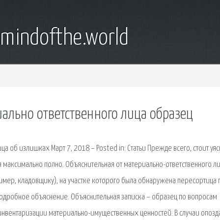
emindofthe.world
ально ответственного лица образец
а об излишках Март 7, 2018 – Posted in: Статьи Прежде всего, стоит уяс
мя максимально полно. Объяснительная от материально-ответственного л
мер, кладовщику), на участке которого была обнаружена пересортица 
одробное объяснение. Объяснительная записка – образец по вопросам
е инвентаризации материально-имущественных ценностей. В случаи опозд