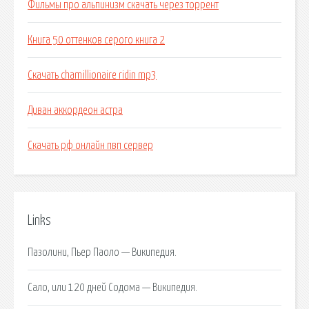
Фильмы про альпинизм скачать через торрент
Книга 50 оттенков серого книга 2
Скачать chamillionaire ridin mp3
Диван аккордеон астра
Скачать рф онлайн пвп сервер
Links
Пазолини, Пьер Паоло — Википедия.
Сало, или 120 дней Содома — Википедия.