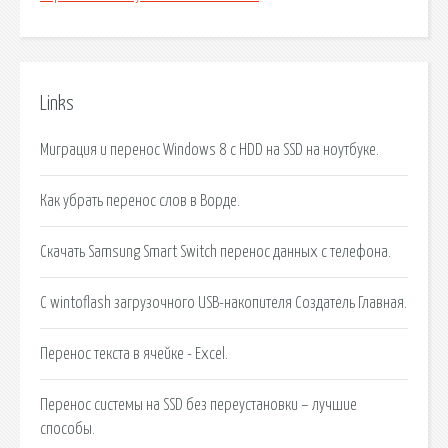
Links
Миграция и перенос Windows 8 с HDD на SSD на ноутбуке.
Как убрать перенос слов в Ворде.
Скачать Samsung Smart Switch перенос данных с телефона.
С wintoflash загрузочного USB-накопителя Создатель Главная.
Перенос текста в ячейке - Excel.
Перенос системы на SSD без переустановки – лучшие
способы.