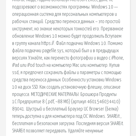
подозревают о возможностях программы. Windows 10 —
операционная система для персональных компьютеров и
рабочих станций. Средство переноса данных – это простой
инструмент, но знание некоторых тонкостей его. Прерванное
обновление Windows 10 можно будет продолжить Вступаем
в группу канала:https://. Файл подкачки Windows 10. Помимо
файла подкачки pagefile.sys, который был и в предыдущих
версиях Узнайте, как перенести фотографии и видео с iPhone,
iPad или iPod touch на компьютер Mac или компьютер. Купив
ssd, я предпочел сохранить файлы и параметры с помощью
средства переноса данных Особенности установки Windows
10 на диск SSD. Как создать установочную флешку, описание
процесса. МЕТОДИЧЕСКИЕ МАТЕРИАЛЫ: Брошюра Продукты
1С:Предприятие 8 (.pdf, ~88 Мб) (артикул 4601546034410)
89041. Шустрый и бесплатный Браузер UC Browser (Белка)
теперь доступна и для компьютера под ОС Windows. SHAREit ,
бесплатная и безопасная загрузка. Последняя версия SHAREit.
SHAREit позволяет передавать. Удаляйте ненужные