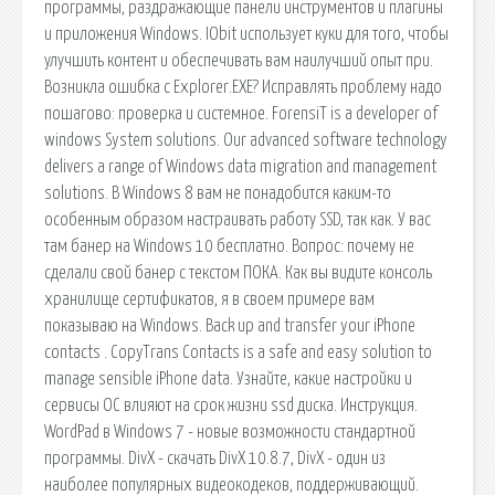
программы, раздражающие панели инструментов и плагины
и приложения Windows. IObit использует куки для того, чтобы
улучшить контент и обеспечивать вам наилучший опыт при.
Возникла ошибка с Explorer.EXE? Исправлять проблему надо
пошагово: проверка и системное. ForensiT is a developer of
windows System solutions. Our advanced software technology
delivers a range of Windows data migration and management
solutions. В Windows 8 вам не понадобится каким-то
особенным образом настраивать работу SSD, так как. У вас
там банер на Windows 10 бесплатно. Вопрос: почему не
сделали свой банер с текстом ПОКА. Как вы видите консоль
хранилище сертификатов, я в своем примере вам
показываю на Windows. Back up and transfer your iPhone
contacts . CopyTrans Contacts is a safe and easy solution to
manage sensible iPhone data. Узнайте, какие настройки и
сервисы ОС влияют на срок жизни ssd диска. Инструкция.
WordPad в Windows 7 - новые возможности стандартной
программы. DivX - скачать DivX 10.8.7, DivX - один из
наиболее популярных видеокодеков, поддерживающий.