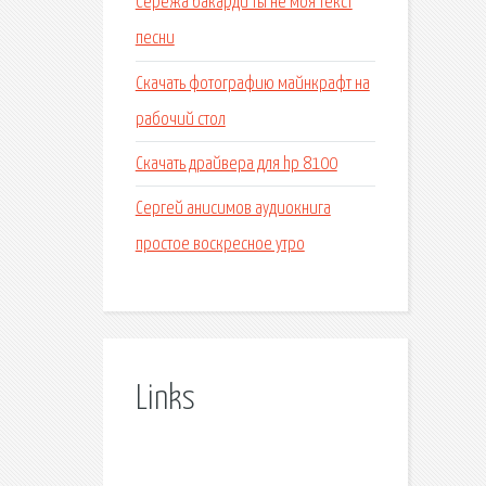
Сережа бакарди ты не моя текст
песни
Скачать фотографию майнкрафт на
рабочий стол
Скачать драйвера для hp 8100
Сергей анисимов аудиокнига
простое воскресное утро
Links