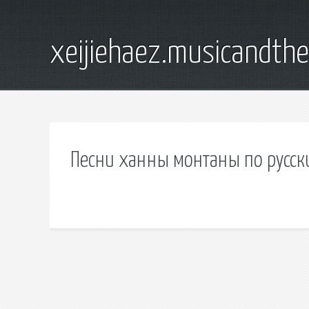
xeijiehaez.musicandth
Песни ханны монтаны по русски