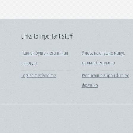
Links to Important Stuff
Пикник будто я египтянин
У леса на опушке минус
аккорды
скачать бесплатно
English metland me
Расписание айрон фитнес
фрязино