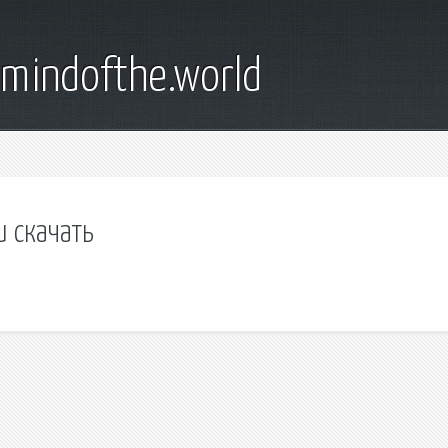
emindofthe.world
 скачать