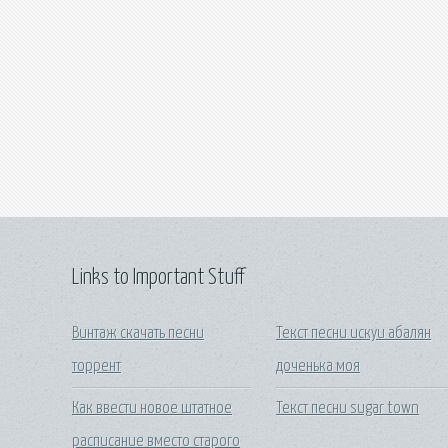
Links to Important Stuff
Винтаж скачать песни
Текст песни искуи абалян
торрент
доченька моя
Как ввести новое штатное
Текст песни sugar town
расписание вместо старого