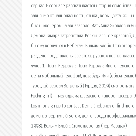
сериал. В сериале рассказывается история семейства Ш
зависимо от национальности, языка , веры,цвета кожи 
был инженером на авиазаводе. Мать Анна Яковлевна Б
Демона Тамара затрепетала. Восхищаясь её красотой, Де
бы ему вернуться к Небесам. Вильям Блейк. Стихотворен
разделе представлены все стихи русских поэтов-класс
чудес 1. Песня Керролла Песня Кэролла Много неясного 
её на мобильный телефон!, незабудь. Имя (обязательно) 
Турецкий сериал Ветреный (Турция, 2019) смотреть онл
Fucking m l) — мелодрама шведского кинорежиссёра. Den
Log in or sign up to contact Denis Chebakov or find mor
демон, отвергнутый Богом, долго. Среди неофициальн
1998). Вильям Блейк. Стихотворения (пер.Маршак)----- 