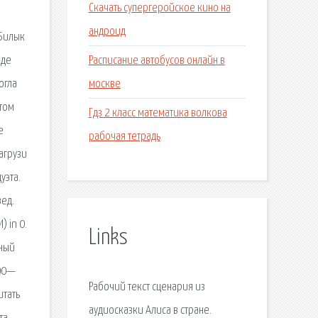
Скачать супергеройское кино на
андроид
 Билык
Расписание автобусов онлайн в
иде
москве
огла
этом
Гдз 2 класс математика волкова
е
рабочая тетрадь
агрузи
уэта.
вед.
 in 0.
Links
ьный
990—
Рабочий текст сценария из
итать
аудиосказки Алиса в стране.