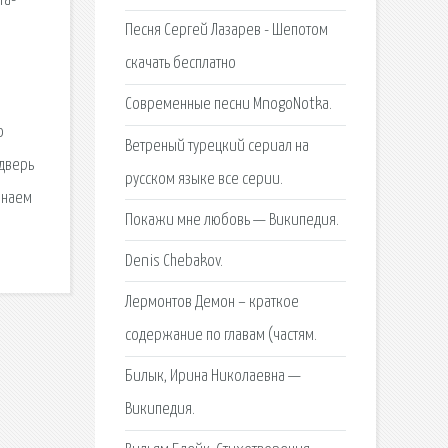
та-
Песня Сергей Лазарев - Шепотом
скачать бесплатно
Современные песни MnogoNotka.
ю
Ветреный турецкий сериал на
 дверь
русском языке все серии.
инаем
Покажи мне любовь — Википедия.
Denis Chebakov.
Лермонтов Демон – краткое
содержание по главам (частям.
Билык, Ирина Николаевна —
Википедия.