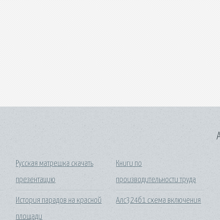
A
Русская матрешка скачать
Книги по
презентацию
производительности труда
История парадов на красной
Алс324б1 схема включения
площади