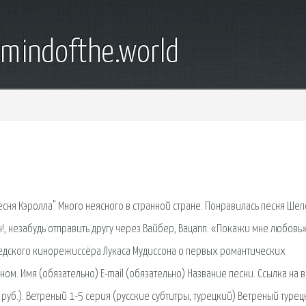
emindofthe.world
Песня Кэролла" Много неясного в странной стране. Понравилась песня Шеп
!, незабудь отправить другу через Вайбер, Вацапп. «Покажи мне любовь
ведского кинорежиссёра Лукаса Мудиссона о первых романтических
. Имя (обязательно) E-mail (обязательно) Название песни. Ссылка на 
 руб.). Ветреный 1-5 серия (русские субтитры, турецкий) Ветреный туре