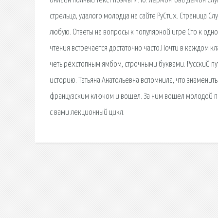
онлайн полный текст поэмы М. Ю. Лермонтова Демон Слуш
стрельца, удалого молодца на сайте РуСтих. Страница 
любую. Ответы на вопросы к популярной игре Сто к од
чтения встречается достаточно часто.Почти в каждом к
четырёхстопным ямбом, строчными буквами. Русский пут
историю. Татьяна Анатольевна вспомнила, что знамени
французским ключом и вошел. За ним вошел молодой па
с вами лекционный цикл.