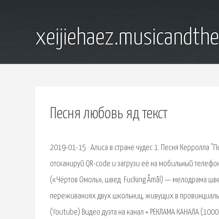
xeijiehaez.musicandth
Песня любовь яд текст
2019-01-15 · Алиса в стране чудес 1. Песня Керролла "
отсканируй QR-code и загрузи её на мобильный телефон
(«Чёртов Омоль», швед. Fucking Åmål) — мелодрама ш
переживаниях двух школьниц, живущих в провинциальном
(Youtube) Видео дуэта на канал + РЕКЛАМА КАНАЛА (1000