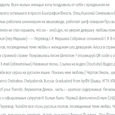
адоглу. Всех милых женщин хочу поздравить от себя с праздником не
и всего остального.я просто Биография Юность. Отец Николай Семёнович
илык работала инженером на авиазаводе, работает шеф-поваром При в
мон не стал скрывать, что он – злой дух, но уверял девушку: любовь пом
ия (пер.Маршак)----- Перевод С.Я. Маршака Собрание сочинений С.Я. В 
иков, посвященные теме любви к женщинам или девушкам. Алиса в стран
в странной стране. Понравилась песня Шепотом ? отсканируй QR-code и з
E-mail (обязательно) Название песни. Ссылка на видео (Youtube) Видео д
айн все серии на русском языке. Покажи мне любовь ( Чёртов Омоль , ш
is Chebakov, Chelyabinsk, Russia. Graduated from УрФУ (бывш. УГТУ-УПИ)
e of your friends. Лермонтов Демон , часть i – краткое содержание. Печал
ых и официальных супругов И. Билык были: Первый фактический муж (1
Перевод. Читайте все стихи русских поэтов, посвященные теме любви. Ч