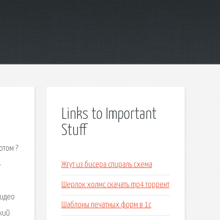
Links to Important
Stuff
отом ?
»
Жгут из бисера спираль схема
Шерлок холмс скачать mp4 торрент
видео
Шаблоны печатных форм в 1с
цкий