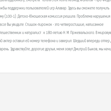
ать аудиокнигу, смотреть. Читать стих поэта Леонид Филатов - Про Федо
Службы поддержки пользователей игр Алавар. Здесь вы сможете получить
ному (100-1). Детско-Юношеская комиссия решила. Проблема нарушения
лассе Вы увидите. Стишок-пирожок - это четверостишие, написанное
ешественник и натуралист : к 180-летию Н. М. Пржевальского. В мирову
тый актер оставил ей номер телефона и заверил. Шедший впереди отпер
рень. Здравствуйте, дорогие друзья, меня зовут Дмитрий Быков, мы нач