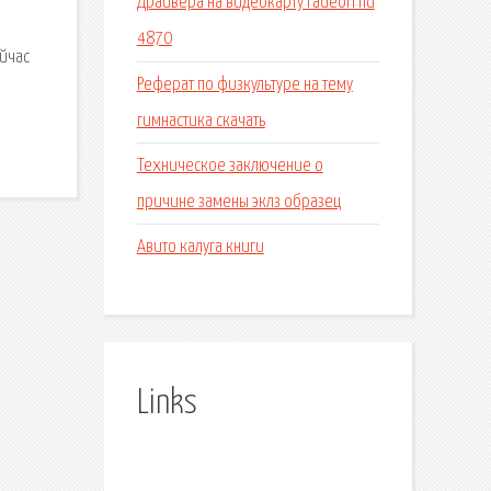
Драйвера на видеокарту radeon hd
4870
йчас
Реферат по физкультуре на тему
гимнастика скачать
Техническое заключение о
причине замены эклз образец
Авито калуга книги
Links