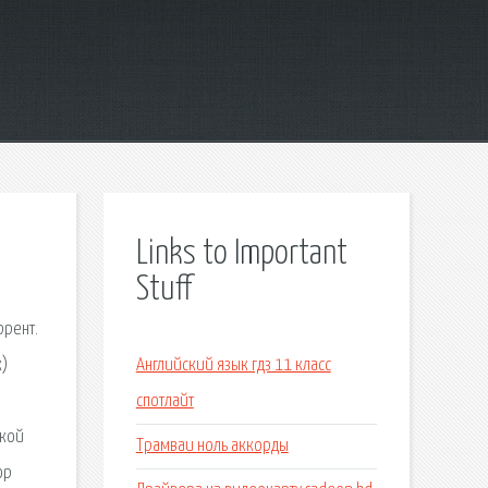
Links to Important
Stuff
ррент.
к)
Английский язык гдз 11 класс
спотлайт
чкой
Трамваи ноль аккорды
ор