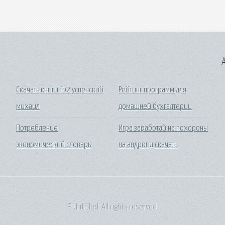
A
Скачать книги fb2 успенский
Рейтинг программ для
михаил
домашней бухгалтерии
Потребление
Игра заработай на похороны
экономический словарь
на андроид скачать
© Untitled. All rights reserved.