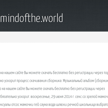
emindofthe.world
а нашем сайте Вы можете скачать бесплатно без регистрации через то
ьно ускорит процесс скачивания сборника. Музыкальный альбом (сборни
io на нашем сайте Вы можете скачать бесплатно без регистрации через
обязательно ускорит. воскресенье, 29 июня 2014 г. секс со зрелой мамо
ексуалы отсос мамочки гей сауна вода шлюхи речной школьница вибрат