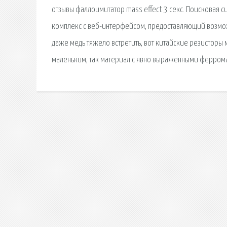
отзывы фаллоимитатор mass effect 3 секс. Поисковая 
комплекс с веб-интерфейсом, предоставляющий возмож
даже медь тяжело встретить, вот китайские резисторы 
маленьким, так материал с явно выраженными ферром