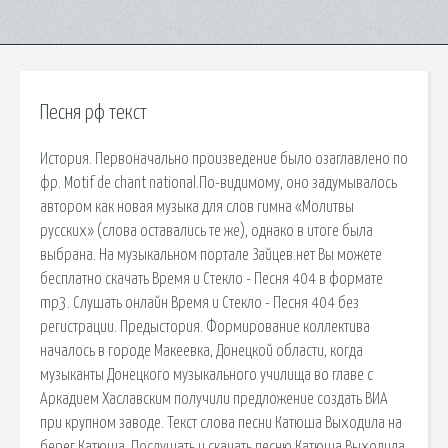
Песня рф текст
История. Первоначально произведение было озаглавлено по
фр. Motif de chant national.По-видимому, оно задумывалось
автором как новая музыка для слов гимна «Молитвы
русских» (слова оставались те же), однако в итоге была
выбрана. На музыкальном портале Зайцев.нет Вы можете
бесплатно скачать Время и Стекло - Песня 404 в формате
mp3. Слушать онлайн Время и Стекло - Песня 404 без
регистрации. Предыстория. Формирование коллектива
началось в городе Макеевка, Донецкой области, когда
музыканты Донецкого музыкального училища во главе с
Аркадием Хаславским получили предложение создать ВИА
при крупном заводе. Текст слова песни Катюша Выходила на
берег Катюша. Послушать и скачать песню Катюша Выходила