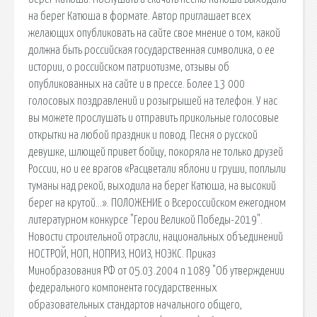
на берег Катюша в формате. Автор приглашает всех
желающих опубликовать на сайте свое мнение о том, какой
должна быть российская государственная символика, о ее
истории, о российском патриотизме, отзывы об
опубликованных на сайте и в прессе. Более 13 000
голосовых поздравлений и розыгрышей на телефон. У нас
вы можете прослушать и отправить прикольные голосовые
открытки на любой праздник и повод. Песня о русской
девушке, шлющей привет бойцу, покоряла не только друзей
России, но и ее врагов «Расцветали яблони и груши, поплыли
туманы над рекой, выходила на берег Катюша, на высокий
берег на крутой…». ПОЛОЖЕНИЕ о Всероссийском ежегодном
литературном конкурсе "Герои Великой Победы-2019".
Новости строительной отрасли, национальных объединений
НОСТРОЙ, НОП, НОПРИЗ, НОИЗ, НОЭКС. Приказ
Минобразования РФ от 05.03.2004 n 1089 "Об утверждении
федерального компонента государственных
образовательных стандартов начального общего,