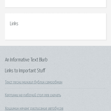
Links
An Informative Text Blurb
Links to Important Stuff
Текст песни михаил бублик самообман
Картинки на рабочий стол лев скачать
Хошимин нячанг расписание автобусов