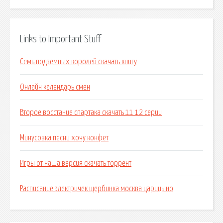
Links to Important Stuff
Семь подземных королей скачать книгу
Онлайн календарь смен
Второе восстание спартака скачать 11 12 серии
Минусовка песни хочу конфет
Игры от наша версия скачать торрент
Расписание электричек щербинка москва царицыно