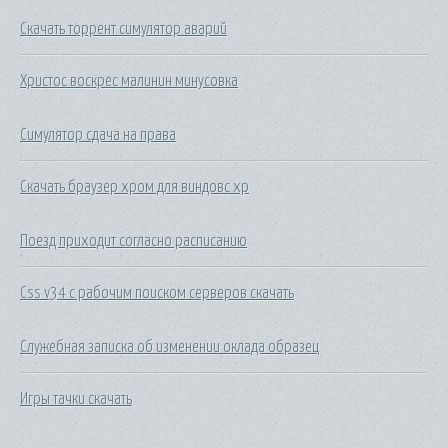
Скачать торрент симулятор аварий
Христос воскрес малинин минусовка
Симулятор сдача на права
Скачать браузер хром для виндовс хр
Поезд приходит согласно расписанию
Css v34 с рабочим поиском серверов скачать
Служебная записка об изменении оклада образец
Игры тачки скачать