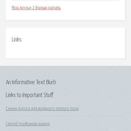
Мои друзья 2 фильм скачать
Links
An Informative Text Blurb
Links to Important Stuff
Схема пирога для водяного теплого пола
Сергей трофимов ниндзя