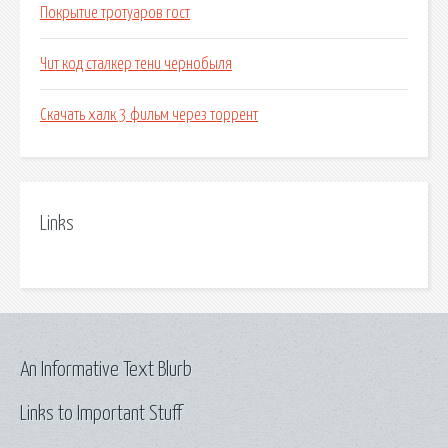
Покрытие тротуаров гост
Чит код сталкер тени чернобыля
Скачать халк 3 фильм через торрент
Links
An Informative Text Blurb
Links to Important Stuff