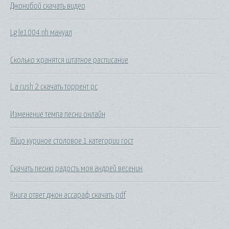
Джонибой скачать видео
Lg le1004 nh мануал
Сколько хранятся штатное расписание
L a rush 2 скачать торрент pc
Изменение темпа песни онлайн
Яйцо куриное столовое 1 категории гост
Скачать песню радость моя андрей весенин
Книга ответ джон ассараф скачать pdf