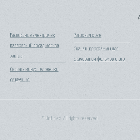
A
Расписание электричек
Ратионал розе
павловский посад москва
Скачать программы для
завтра
скачивания фильмов и игр
Скачать минус человечки
сундучные
© Untitled. All rights reserved.