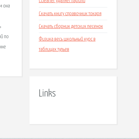
Ccleaner удаляет пароли
м она
Скачать книгу справочник токаря
Скачать сборник детских песенок
ь
ий по
Физика весь школьный курс в
нне
таблицах тульев
Links