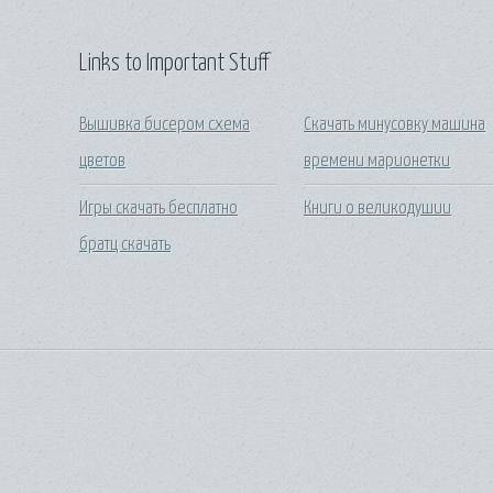
Links to Important Stuff
Вышивка бисером схема
Скачать минусовку машина
цветов
времени марионетки
Игры скачать бесплатно
Книги о великодушии
братц скачать