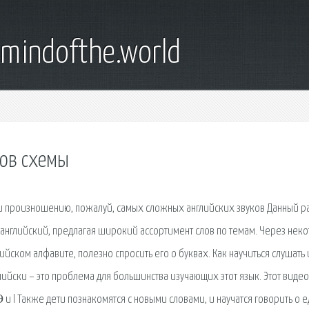
emindofthe.world
ков схемы
h и произношению, пожалуй, самых сложных английских звуков Данный р
 английский, предлагая широкий ассортимент слов по темам. Через нек
йском алфавите, полезно спросить его о буквах. Как научиться слушать 
глийски – это проблема для большинства изучающих этот язык. Этот виде
 l Также дети познакомятся с новыми словами, и научатся говорить о е