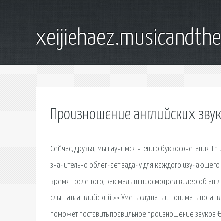
xeijiehaez.musicandth
Произношение английских зву
Сейчас, друзья, мы научимся чтению буквосочетания t
значительно облегчает задачу для каждого изучающего
время после того, как малыш просмотрел видео об англи
слышать английский >> Уметь слушать и понимать по-ан
поможет поставить правильное произношение звуков ϴ и