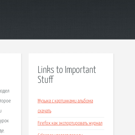
Links to Important
Stuff
аздел
оторое
Музыка с картинками альбома
и
скачать
оурок
Firefox как экспортировать журнал
де.