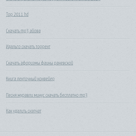
Тор 2011 hd
Скачать mp3 айова
Идальго скачать торрент
Скачать афоризмы фаины раневской
Книга ленточный конвейер
Песня журавли минус скачать бесплатно mp3
Как удалить снэпчат