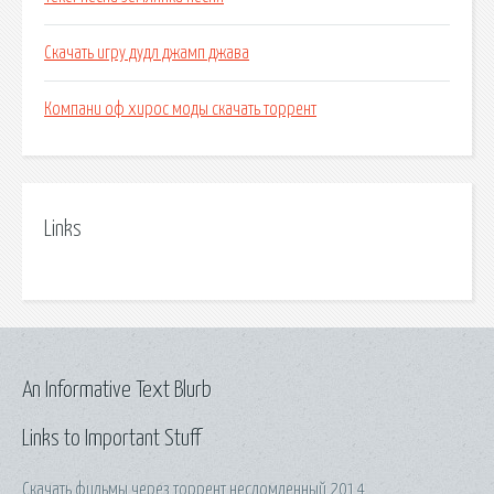
Скачать игру дудл джамп джава
Компани оф хирос моды скачать торрент
Links
An Informative Text Blurb
Links to Important Stuff
Скачать фильмы через торрент несломленный 2014