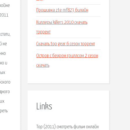
 войне
Прошивка zte mf823 билайн
 2011
Киллеры killers 2010 скачать
торрент
стати,
Скачать top gear 6 сезон торрент
й не
нно
Остров с беаром гриллсом 2 сезон
но и
скачать
мых
бского
одного
ших
Links
реть
Тор (2011) смотреть фильм онлайн