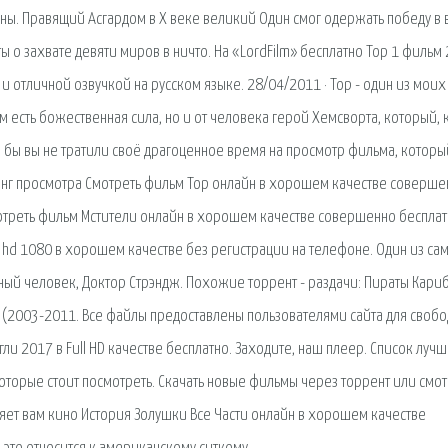
ны. Правящий Асгардом в Х веке великий Один смог одержать победу в
 о захвате девяти миров в ничто. На «LordFilm» бесплатно Тор 1 фильм
и отличной озвучкой на русском языке. 28/04/2011 · Тор - один из моих
 есть божественная сила, но и от человека герой Хемсворта, который, к
о бы вы не тратили своё драгоценное время на просмотр фильма, которы
инг просмотра Смотреть фильм Тор онлайн в хорошем качестве соверше
мотреть фильм Мстители онлайн в хорошем качестве совершенно бесплат
) hd 1080 в хорошем качестве без регистрации на телефоне. Один из са
й человек, Доктор Стрэндж. Похожие торрент - раздачи: Пираты Кари
ogy (2003-2011. Все файлы предоставлены пользователями сайта для своб
ли 2017 в Full HD качестве бесплатно. Заходите, наш плеер. Список луч
которые стоит посмотреть. Скачать новые фильмы через торрент или смот
ляет вам кино История Золушки Все Части онлайн в хорошем качестве