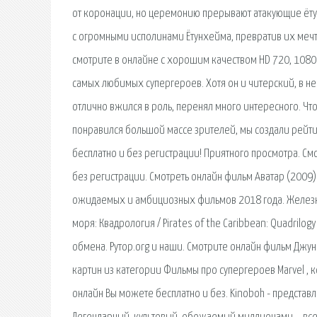
от коронации, но церемонию прерывают атакующие ёту
с огромными исполинами Ётунхейма, превратив их мечты
смотрите в онлайне с хорошим качеством HD 720, 1080 
самых любимых супергероев. Хотя он и читерский, в нем
отлично вжился в роль, перенял много интересного. Чт
понравился большой массе зрителей, мы создали рейт
бесплатно и без регистрации! Приятного просмотра. С
без регистрации. Смотреть онлайн фильм Аватар (2009
ожидаемых и амбициозных фильмов 2018 года. Железны
моря: Квадрология / Pirates of the Caribbean: Quadril
обмена. Рутор.org и наши. Смотрите онлайн фильм Джунг
картин из категории Фильмы про супергероев Marvel , 
онлайн Вы можете бесплатно и без. Kinoboh - представ