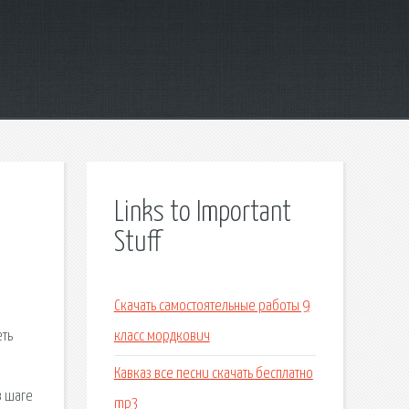
Links to Important
Stuff
Скачать самостоятельные работы 9
еть
класс мордкович
Кавказ все песни скачать бесплатно
в шаге
mp3