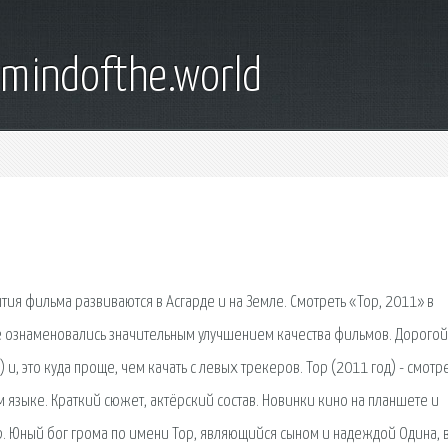
emindofthe.world
тия фильма развиваются в Асгарде и на Земле. Смотреть «Тор, 2011» в
 ознаменовались значительным улучшением качества фильмов. Дорогой
и, это куда проще, чем качать с левых трекеров. Тор (2011 год) - смотр
 языке. Краткий сюжет, актёрский состав. Новинки кино на планшете и
p. Юный бог грома по имени Тор, являющийся сыном и надеждой Одина, 