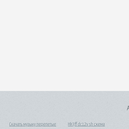
A
Скачать музыку перепетые
Hk3ff dc12v sh схема