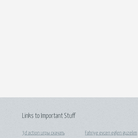
Links to Important Stuff
3d action игры скачать
Fahriye evcen eglen guzelim