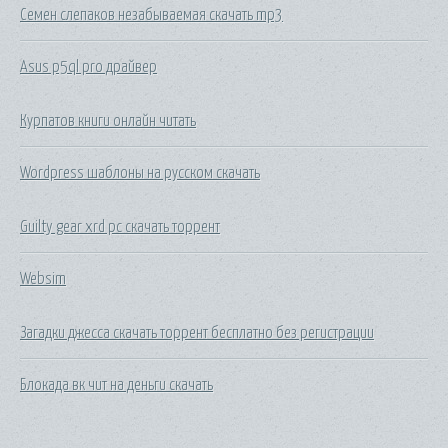
Семен слепаков незабываемая скачать mp3
Asus p5ql pro драйвер
Курпатов книги онлайн читать
Wordpress шаблоны на русском скачать
Guilty gear xrd pc скачать торрент
Websim
Загадки джесса скачать торрент бесплатно без регистрации
Блокада вк чит на деньги скачать