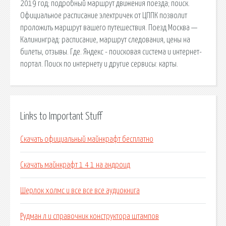
2019 год; подробный маршрут движения поезда; поиск.
Официальное расписание электричек от ЦППК позволит
проложить маршрут вашего путешествия. Поезд Москва —
Калининград: расписание, маршрут следования, цены на
билеты, отзывы. Где. Яндекс - поисковая система и интернет-
портал. Поиск по интернету и другие сервисы: карты.
Links to Important Stuff
Скачать официальный майнкрафт бесплатно
Скачать майнкрафт 1 4 1 на андроид
Шерлок холмс и все все все аудиокнига
Рудман л и справочник конструктора штампов