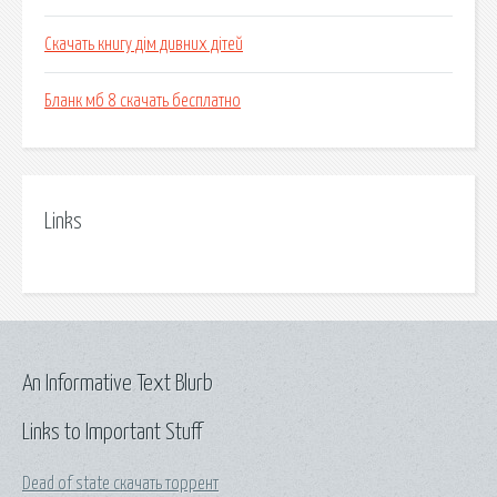
Скачать книгу дім дивних дітей
Бланк мб 8 скачать бесплатно
Links
An Informative Text Blurb
Links to Important Stuff
Dead of state скачать торрент