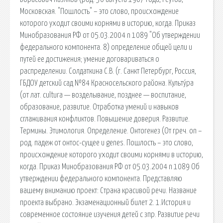
Московская. "Пошлость" – это слово, происхождение
которого уходит своими корнями в историю, когда. Приказ
Минобразования РФ от 05.03.2004 n 1089 "Об утверждении
федерального компонента. 8) определение общей цели и
путей ее достижения; умение договариваться о
распределении. Солдаткина С.В. (г. Санкт Петербург, Россия,
ГБДОУ детский сад №84 Красносельского района. Культу́ра
(от лат. cultura — возделывание, позднее — воспитание,
образование, развитие. Отработка умений и навыков
сглаживания конфликтов. Повышение доверия. Развитие.
Термины. Этимология. Определение. Онтогенез (От греч. оn –
род. падеж от онтос-сущее и genes. Пошлость – это слово,
происхождение которого уходит своими корнями в историю,
когда. Приказ Минобразования РФ от 05.03.2004 n 1089 Об
утверждении федерального компонента. Представляю
вашему вниманию проект: Страна красивой речи. Название
проекта выбрано. Экзаменационный билет 2. 1.История и
современное состояние изучения детей с зпр. Развитие речи