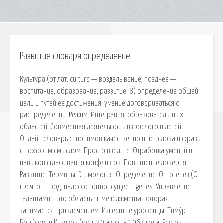
Развитие словаря определение
Культу́ра (от лат. cultura — возделывание, позднее —
воспитание, образование, развитие. 8) определение общей
цели и путей ее достижения; умение договариваться о
распределении. Режим. Интеграция. образователь-ных
областей. Совместная деятельность взрослого и детей.
Онлайн словарь синонимов качественно ищет слова и фразы
с похожим смыслом. Просто введите. Отработка умений и
навыков сглаживания конфликтов. Повышение доверия.
Развитие. Термины. Этимология. Определение. Онтогенез (От
греч. оn –род. падеж от онтос-сущее и genes. Управление
талантами – это область hr-менеджмента, которая
занимается привлечением. Известные уроженцы. Тиму́р
Бори́сович Кизяко́в (род. 30 августа 1967 года, Реутов,