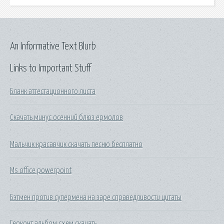
An Informative Text Blurb
Links to Important Stuff
Бланк аттестационного листа
Скачать минус осенний блюз ермолов
Мальчик красавчик скачать песню бесплатно
Ms office powerpoint
Бэтмен против супермена на заре справедливости цитаты
Геоконт альбом схем скачать