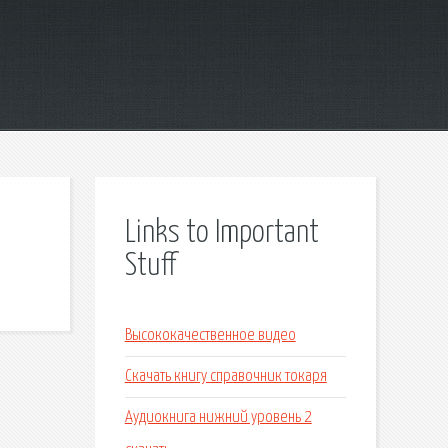
Links to Important
Stuff
Высококачественное видео
Скачать книгу справочник токаря
Аудиокнига нижний уровень 2