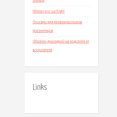
скачать
Hitman pro surfright
Оригами для первоклассников
презентация
Образец докладной на родителя от
воспитателя
Links