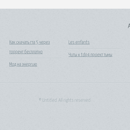
A
Как скачать гта 5 через
Les enfants
торрент бесплатно
Читы к tdp4 проект тьмы
Мод на энергию
© Untitled. All rights reserved.