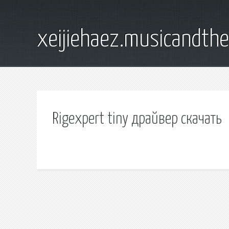
xeijiehaez.musicandth
Rigexpert tiny драйвер скачать