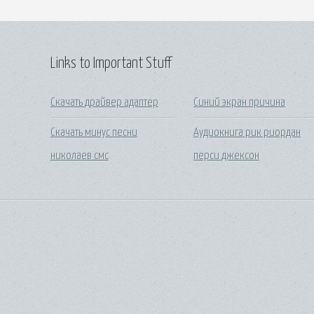
Links to Important Stuff
Скачать драйвер адаптер
Синий экран причина
Скачать минус песни
Аудиокнига рик риордан
николаев смс
перси джексон