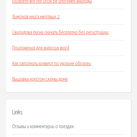
Elizabeth will the circle be unbroken аккорды
Лимонов книга мертвых 2
Свиридова песни скачать бесплатно без регистрации
Приложения для андроид word
Как заполнить конверт по украине образец
Вышивка крестом схемы доме
Links
Отзывы и комментарии о поездах.