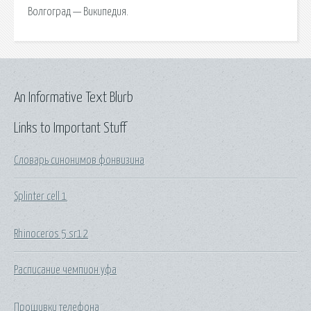
Волгоград — Википедия.
An Informative Text Blurb
Links to Important Stuff
Словарь синонимов фонвизина
Splinter cell 1
Rhinoceros 5 sr12
Расписание чемпион уфа
Прошивки телефона